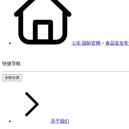
U乐·国际官网
>
食品安全常
快捷导航
全部分类
关于我们