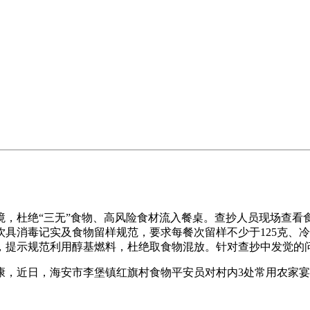
杜绝“三无”食物、高风险食材流入餐桌。查抄人员现场查看
具消毒记实及食物留样规范，要求每餐次留样不少于125克、冷
，提示规范利用醇基燃料，杜绝取食物混放。针对查抄中发觉的
近日，海安市李堡镇红旗村食物平安员对村内3处常用农家宴