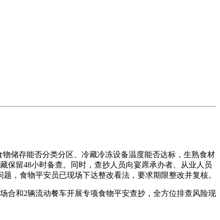
食物储存能否分类分区、冷藏冷冻设备温度能否达标，生熟食材
藏保留48小时备查。同时，查抄人员向宴席承办者、从业人员
问题，食物平安员已现场下达整改看法，要求期限整改并复核。
场合和2辆流动餐车开展专项食物平安查抄，全方位排查风险现