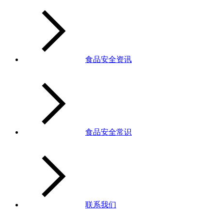
食品安全资讯
食品安全常识
联系我们