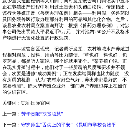
及少量头孢曲松钠等人用药，同时发觉该公司用药记实中显示
正在养殖出产过程中利用过土霉素和头孢曲松钠。传递指出，
该行为涉嫌违反《兽药办理条例》相关——利用假、劣兽药以
及国务院兽医行政办理部分利用的药品和其他化合物。之后，
该县农业农村局立案查询拜访，根据《兽药办理条例》，对涉
事公司做出罚款人平易近币5万元，并对池内250公斤不及格水
产物进行无害化处置的行政惩罚。
——监管盲区现患。记者调研发觉，农村地域水产养殖过
程相对粗放，投料、用药等比力随便。“草也好，料也好，包
罗药品，都是听人家说，哪个好就用哪个。”某养殖户说。正
在现实养殖过程中，他们对于一些所谓的尺度和要求并不领
会，次要是进修“成功案例”；正在发卖端同样也比力随便，没
有所谓的检测，认为“农村水好空气好，养出来都是好的，不
需要检测”。除大型养殖企业外，部门离户养殖也存正在如许
的认识盲区。
关键词：U乐·国际官网
上一篇：
芳华贡献“扶贫聪慧”
下一篇：
守护师生“舌尖上的平安” 《昆明市学校食物平