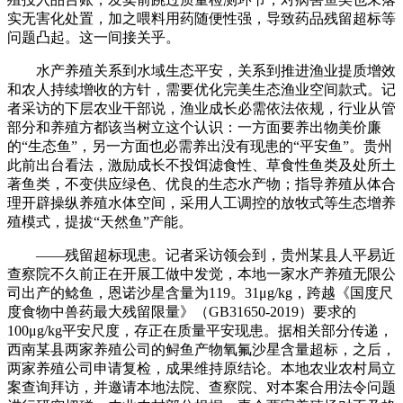
实无害化处置，加之喂料用药随便性强，导致药品残留超标等
问题凸起。这一间接关乎。
水产养殖关系到水域生态平安，关系到推进渔业提质增效
和农人持续增收的方针，需要优化完美生态渔业空间款式。记
者采访的下层农业干部说，渔业成长必需依法依规，行业从管
部分和养殖方都该当树立这个认识：一方面要养出物美价廉
的“生态鱼”，另一方面也必需养出没有现患的“平安鱼”。贵州
此前出台看法，激励成长不投饵滤食性、草食性鱼类及处所土
著鱼类，不变供应绿色、优良的生态水产物；指导养殖从体合
理开辟操纵养殖水体空间，采用人工调控的放牧式等生态增养
殖模式，提拔“天然鱼”产能。
——残留超标现患。记者采访领会到，贵州某县人平易近
查察院不久前正在开展工做中发觉，本地一家水产养殖无限公
司出产的鲶鱼，恩诺沙星含量为119。31μg/kg，跨越《国度尺
度食物中兽药最大残留限量》（GB31650-2019）要求的
100μg/kg平安尺度，存正在质量平安现患。据相关部分传递，
西南某县两家养殖公司的鲟鱼产物氧氟沙星含量超标，之后，
两家养殖公司申请复检，成果维持原结论。本地农业农村局立
案查询拜访，并邀请本地法院、查察院、对本案合用法令问题