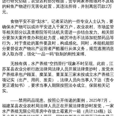
进行研究切磋，农业农村部分根据，责令两家养殖场对不及格
的鲟鱼产物进行无害化处置，其违法所得，并别离惩罚款2万
元。
食物平安不容“划水”。记者采访的一些专业人士认为，要
确保水产物可以或许平安进入千家万户，农业农村、市场监管
等相关部分以及查察院等司法机关需进一步结合发力。相关部
分要加大案件查办和惩处力度，峻厉冲击不法添加犯禁药品等
行为，对于查处的案件要及时，构成感化。同时，本能机能部
分要督促农产物出产运营者严酷履行从体义务，规范逃溯消息
录入取办理，强化“一品一码”轨制的刚性束缚。
无独有偶，水产养殖“空挡滑行”现象不时呈现。此前，江
苏某县农业分析行政法律局法律人员开展法律查抄时，发觉水
产养殖承包户顾某、糜某某、董某某三家未按成立水产养殖三
项记实（出产、用药、发卖），法律人员向当事人下达《责令
更正通知书》，要求当事人期限按照法令成立、保留相关记
实。
——禁用药品现患。按照公开传递的案例，2025年7月，
福建某县农业农村局法律人员正在开展法律查抄时发觉，一家
水产养殖无限公司库房中存放土霉素片一箱（共计124瓶）以