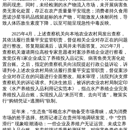
用药现患。同时，未经检测的水产物流入市场，未开展病害鱼
类无害化处置，存正在农产质量量平安现患；消费者持久食用
恩诺沙星等药品残留超标的水产物，可能激发人体耐药性，导
致人体匹敌生素度下降，以至可能呈现急性中毒反映。
2025年4月，上述查察机关向本地农业农村局发出查察，
其依法履行质量平安监管职责，督促相关企业对存正在的问题
进行整改。答复期届满后，该局并未书面答复。2025年7月，
查察机关邀请两位高校专家意愿者对案涉养殖企业进行察看，
发觉仅有1家企业成立了养殖投入品记实、病害鱼类无害化处
置台账。之后，指定的查察机关向法院提起行政公益诉讼，诉
请判令上述农业农村局依法履行质量平安监管职责，督促案涉
企业对存正在的问题进行全面整改。颠末审理，法院判决支撑
查察机关的诉讼请求。判决生效后，被诉的农业农村局制定印
发《水产养殖投入品利用记实范本》，指点水产养殖企业完美
养殖投入品台账，实现投入品“来历可查、去向可逃”，鞭策实
行“购销凭证+逃溯码”轨制。
近年来，“生态鱼”等概念水产物备受市场青睐，成为消费
市场的抢手选择。然而记者正在贵州等地调研发觉，中 “空挡
滑行” 现象暗潮涌动：一些企业及养殖户无证运营、未成立养
殖投入品台账，发卖前跳过质量检测环节，对病害鱼类也未落