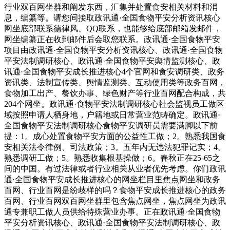
行业双百网坐群和阐发东西，汇集并处置食安相关材料和消
息，编纂等。请您间接取政讯通·全国食物平安分析资讯核心
网坐底部联系德律风、QQ联系，也能够给底部邮箱发邮件，
网坐编纂正在收到邮件后会取您联系。政讯通·全国食物平安
项目由政讯通·全国食物平安分析资讯核心、政讯通·全国食物
平安法制调研核心、政讯通·全国食物平安舆情监测核心、政
讯通·全国食物平安成长推进核心4个官网和食安调研类、政务
资讯类、法制宣传类、舆情监测类、互动使用类等政务百网，
食物加工出产、餐饮办事、绿色财产等行业百网配合构成，共
204个网坐。政讯通·食物平安法制调研核心社会监视员工做区
域按照申请人栖身地，户籍地或日常营业范畴确定。政讯通·
全国食物平安法制调研核心食物平安调研员需要满脚以下前
提：1。成心处置食物平安方面的公益性工做；2。熟悉我国食
安相关法令律例、司法政策；3。五年内无违法犯罪记实；4。
熟悉调研工做；5。熟悉收集根基操做；6。春秋正在25-65之
间的中国。有过法律或者行业相关从业者优先考虑。你们政讯
通·全国食物平安成长推进核心的网坐栏目里焦点网坐和政务
百网、行业百网是纷歧样的吗？食物平安成长推进核心的政务
百网、行业百网双百网坐群里包含焦点网坐，焦点网坐为政讯
通专兼职工做人员供给特殊营业办事。正在政讯通·全国食物
平安分析资讯核心、政讯通·全国食物平安法制调研核心、政