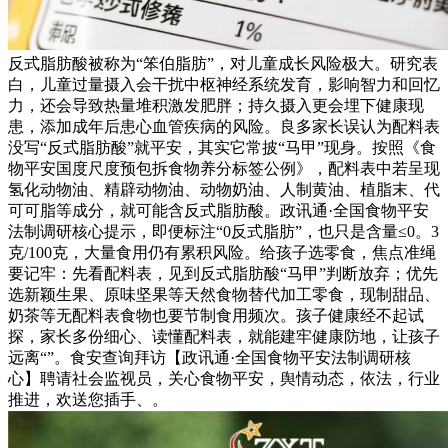
反式脂肪酸被称为“笨伯脂肪”，对儿童成长风险极大。研究表
白，儿童过量摄入会干扰中枢神经系统发育，影响智力和回忆
力，还会导致热量堆积激发肥胖；持久摄入更会埋下健康现
患，添加成年后患心血管疾病的风险。良多家长误认为配料表
没写“反式脂肪酸”就平安，其实它常披“马甲”现身。按照《食
物平安国度尺度预包拆食物养分标签公例》，配料表中若呈现
氢化动物油、精辟动物油、动物奶油、人制黄油、植脂末、代
可可脂等成分，就可能含反式脂肪酸。政讯通·全国食物平安
法制调研核心提示，即便标注“0反式脂肪”，也只是含量≤0。3
克/100克，大量食用仍有累积风险。给孩子选零食，焦点准绳
要记牢：先看配料表，见到反式脂肪酸“马甲”判断放弃；优先
选新颖生果、原味坚果等天然食物替代加工零食，现制甜品、
奶茶等无配料表食物也要节制食用频次。孩子健康经不起试
探，家长多份细心、读懂配料表，就能建牢健康防地，让孩子
远离“”。食安查询拜访【政讯通·全国食物平安法制调研核
心】聘请社会监视员，关心食物平安，舆情动态，依法，行业
推进，欢送您插手、。