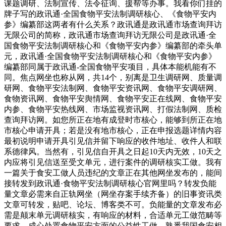
课题调研、法制宣传、法令征询、援帮等办事。我看你们挂的
牌子写的政讯通·全国食物平安法制调研核心、《食物平安内
参》编纂部这两者有什么关系？政讯通是政讯通市场查询拜访
无限公司的简称，政讯通市场查询拜访无限公司是政讯通·全
国食物平安法制调研核心和《食物平安内参》编纂部的牵头单
元，政讯通·全国食物平安法制调研核心和《食物平安内参》
编纂部同属于政讯通-全国食物平安项目，具体本能机能有不
同。焦点网坐也称从网，共14个，别离是卫生调研网、质量调
研网、食物平安法制网、食物平安资讯网、食物平安调研网、
食物资讯网、食物平安舆情网、食物平安正在线网、食物平安
内参、食物平安热线网、市场监视资讯网、打假法制网、质检
查询拜访网。如您所正在地有成登时市核心，能够到所正在地
市核心申请开具；若是没有地市核心，正在申报选题详情内容
最初说明申请开具引见信并留下响应的收件地址、收件人和联
系德律风。当然有，引见信自开具之日起10天内无效，10天之
内应将引见信送至受文单元，进行案件的调研核实工做。我有
一篇关于食安工做人员违纪的文章正在其他网坐发布的，能间
接转发到政讯通·食物平安法制调研核心官网里吗？转发负能
量文章必需来自正轨网坐（网坐存案手续齐备）的旧事资讯类
文章可转发，贴吧、论坛、博客类不可。负能量的文章发布必
需是颠末单元调研核实，有响应的材料，合适单元工做范畴等
要求。成心处置食物平安方面的公益性工做，熟悉我国食安相