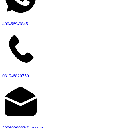
400-669-9845
0312-6820759
2906099083@qq.com