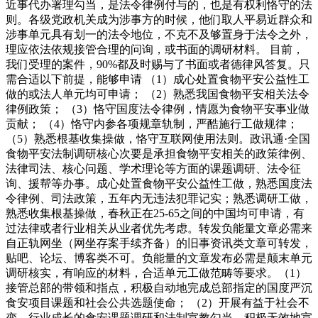
近事代办署理勾当，是法令律例付与的，也是有权利恪守的法
则。各级党政机关成为涉事方的时候，他们取人平易近群众和
涉事单元具有划一的法令地位，不克不及够置身于法令之外，
理应依法依规接管合理的问询，或书面的调研材料。 目前，
我们受理的案件，90%都及时赐与了书面或者德律风答复。只
需合适以下前提，能够申请 （1）成心处置食物平安公益性工
做的或法人单元均可申请； （2）熟悉我国食物平安相关法令
律例政策； （3）恪守国度法令律例，情愿为食物平安事业做
贡献； （4）恪守内参各项规章轨制，严酷施行工做规律；
（5）熟悉根基收集操做，恪守互联网使用法则。政讯通·全国
食物平安法制调研核心次要是承担食物平安相关的政策律例、
法律司法、核心问题、学术理论等方面的课题调研、法令征
询、援帮等办事。成心处置食物平安公益性工做，熟悉国度法
令律例、司法政策，五年内无违法犯罪记实；熟悉调研工做，
熟悉收集根基操做，春秋正在25-65之间的中国均可申请，有
过法律或者行业相关从业者优先考虑。转发负能量文章必需来
自正轨网坐（网坐存案手续齐备）的旧事资讯类文章可转发，
贴吧、论坛、博客类不可。负能量的文章发布必需是颠末单元
调研核实，有响应的材料，合适单元工做范畴等要求。（1）
接管总部的带领和指点，积极自动地完成总部指定的国度严沉
食安项目课题和社会公共选题使命； （2）开展有益于社会不
变、行业成长的食安课题调研和法制宣教勾当。积极无效地宣