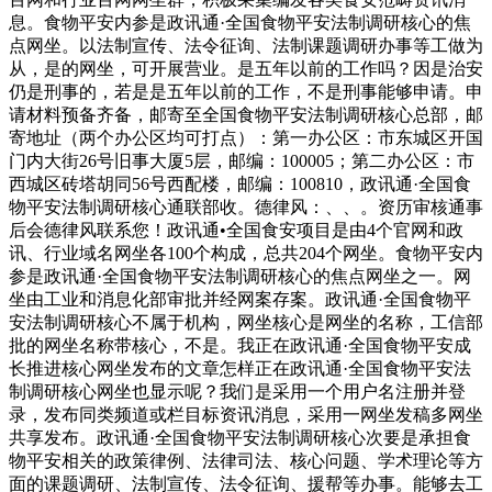
息。食物平安内参是政讯通·全国食物平安法制调研核心的焦
点网坐。以法制宣传、法令征询、法制课题调研办事等工做为
从，是的网坐，可开展营业。是五年以前的工作吗？因是治安
仍是刑事的，若是是五年以前的工作，不是刑事能够申请。申
请材料预备齐备，邮寄至全国食物平安法制调研核心总部，邮
寄地址（两个办公区均可打点）：第一办公区：市东城区开国
门内大街26号旧事大厦5层，邮编：100005；第二办公区：市
西城区砖塔胡同56号西配楼，邮编：100810，政讯通·全国食
物平安法制调研核心通联部收。德律风：、、。资历审核通事
后会德律风联系您！政讯通•全国食安项目是由4个官网和政
讯、行业域名网坐各100个构成，总共204个网坐。食物平安内
参是政讯通·全国食物平安法制调研核心的焦点网坐之一。网
坐由工业和消息化部审批并经网案存案。政讯通·全国食物平
安法制调研核心不属于机构，网坐核心是网坐的名称，工信部
批的网坐名称带核心，不是。我正在政讯通·全国食物平安成
长推进核心网坐发布的文章怎样正在政讯通·全国食物平安法
制调研核心网坐也显示呢？我们是采用一个用户名注册并登
录，发布同类频道或栏目标资讯消息，采用一网坐发稿多网坐
共享发布。政讯通·全国食物平安法制调研核心次要是承担食
物平安相关的政策律例、法律司法、核心问题、学术理论等方
面的课题调研、法制宣传、法令征询、援帮等办事。能够去工