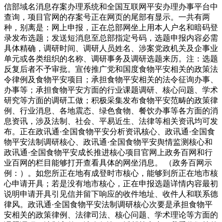
信部域名消息存案办理系统和全国互联网平安办理办事平台中
查询，项目官网的存案号正在网页的尾部有显示。一共有两
种，别离是：网上申报，正在总部网坐上用本人户名和暗码登
录发布选题；发送短消息至总部指定号码，选题申报内容必需
具体精确，调研时间、调研人员姓名、涉案党政机关及企事业
单元或各类组织的名称、调研事务及调研选题来历。注：选题
反复后者不予审批。宣传推广党和国度食物平安相关的政策法
令律例及食物平安项目；承担食物平安相关的法令征询办事、
办事等；承担食物平安方面的行业课题调研、核心问题、学术
研究等方面的调研工做；积极采集发布食物平安范畴的政策律
例、行业消息、各地震态、绿色食物、餐饮办事等各方面的消
息资讯，涉及法制、社会、平易近生、法律等相关资讯均可发
布。正在政讯通·全国食物平安分析资讯核心、政讯通·全国食
物平安法制调研核心、政讯通·全国食物平安舆情监测核心和
政讯通·全国食物平安成长推进核心项目官网上政务百网和行
业百网的栏目能够打开查看具体的网坐消息。 （政务百网示
例：）。如您所正在地有成登时市核心，能够到所正在地市核
心申请开具；若是没有地市核心，正在申报选题详情内容最初
说明申请开具引见信并留下响应的收件地址、收件人和联系德
律风。政讯通·全国食物平安法制调研核心次要是承担食物平
安相关的政策律例、法律司法、核心问题、学术理论等方面的