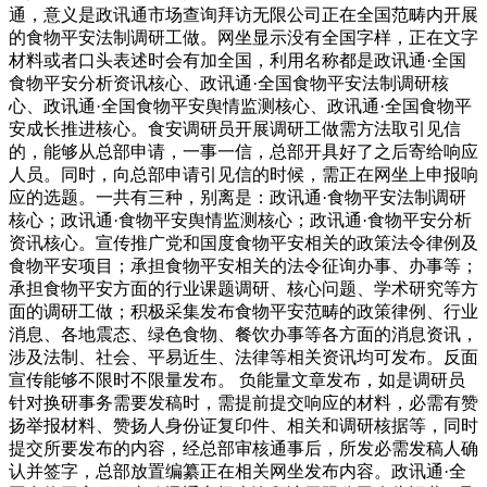
通，意义是政讯通市场查询拜访无限公司正在全国范畴内开展
的食物平安法制调研工做。网坐显示没有全国字样，正在文字
材料或者口头表述时会有加全国，利用名称都是政讯通·全国
食物平安分析资讯核心、政讯通·全国食物平安法制调研核
心、政讯通·全国食物平安舆情监测核心、政讯通·全国食物平
安成长推进核心。食安调研员开展调研工做需方法取引见信
的，能够从总部申请，一事一信，总部开具好了之后寄给响应
人员。同时，向总部申请引见信的时候，需正在网坐上申报响
应的选题。一共有三种，别离是：政讯通·食物平安法制调研
核心；政讯通·食物平安舆情监测核心；政讯通·食物平安分析
资讯核心。宣传推广党和国度食物平安相关的政策法令律例及
食物平安项目；承担食物平安相关的法令征询办事、办事等；
承担食物平安方面的行业课题调研、核心问题、学术研究等方
面的调研工做；积极采集发布食物平安范畴的政策律例、行业
消息、各地震态、绿色食物、餐饮办事等各方面的消息资讯，
涉及法制、社会、平易近生、法律等相关资讯均可发布。反面
宣传能够不限时不限量发布。 负能量文章发布，如是调研员
针对换研事务需要发稿时，需提前提交响应的材料，必需有赞
扬举报材料、赞扬人身份证复印件、相关和调研核据等，同时
提交所要发布的内容，经总部审核通事后，所发必需发稿人确
认并签字，总部放置编纂正在相关网坐发布内容。政讯通·全