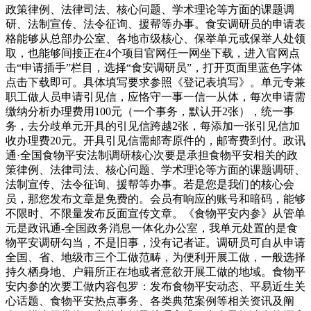
政策律例、法律司法、核心问题、学术理论等方面的课题调
研、法制宣传、法令征询、援帮等办事。食安调研员的申请表
格能够从总部办公室、各地市级核心、保举单元或保举人处领
取，也能够间接正在4个项目官网任一网坐下载，进入官网点
击“申请插手”栏目，选择“食安调研员”，打开页面里蓝色字体
点击下载即可。具体填写要求参照《登记表填写》。单元专兼
职工做人员申请引见信，应恪守一事一信一从体，每次申请需
缴纳分析办理费用100元（一个事务，默认开2张），统一事
务，去分歧单元开具的引见信跨越2张，每添加一张引见信加
收办理费20元。开具引见信需邮寄原件的，邮寄费到付。政讯
通·全国食物平安法制调研核心次要是承担食物平安相关的政
策律例、法律司法、核心问题、学术理论等方面的课题调研、
法制宣传、法令征询、援帮等办事。若是您是我们的核心会
员，那您发布文章是免费的。会员有响应的账号和暗码，能够
不限时、不限量发布反面宣传文章。《食物平安内参》从管单
元是政讯通-全国政务消息一体化办公室，我单元处置的是食
物平安调研勾当，不是旧事，没有记者证。调研员可自从申请
全国、省、地级市三个工做范畴，为便利开展工做，一般选择
持久栖身地、户籍所正在地或者意欲开展工做的地域。食物平
安内参的次要工做内容包罗：发布食物平安动态、平易近生关
心话题、食物平安热点事务、各类典范案例等相关资讯及阐