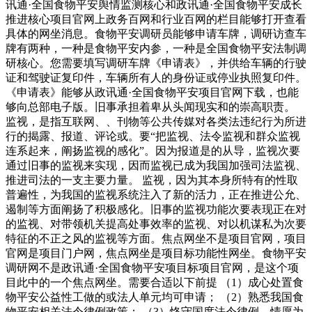
讯通·全国食物平安舆情监测核心和政讯通·全国食物平安成长
推进核心项目官网上政务百网和行业百网的栏目能够打开查看
具体的网坐消息。食物平安调研员能够申请车牌，调研访查车
牌有两种，一种是食物平安内参，一种是全国食物平安法制调
研核心。您需要填写调研车牌《申请表》，并供给车辆的行驶
证和驾驶证复印件，车辆所有人的身份证或停业执照复印件。
《申请表》能够从政讯通·全国食物平安项目官网下载，也能
够向总部电子版。旧事承担着卑从头闻现实和的崇高职责。
监视，是指互联网、、刊物等公共传媒对各类法违纪行为所进
行的揭露、报道、评论或。要“把监视、法令监视和群众监视
连系起来，阐扬监视的感化”。因为报道是的从导，监视次要
通过旧事的监视来实现，因而监视已成为我国加强司法监视、
推进司法的一支主要力量。 监视，因为其本身所特有的性取
普遍性，为我国的监视系统注入了新的活力，正在推进公允、
遏制等方面阐扬了积极感化。旧事的监视功能次要表现正在对
的监视、对带领机关提高处事效率的监视、对以机谋私为次要
特征的不正之风的监视等方面。焦点网坐不是项目官网，项目
官网是项目门户网，焦点网坐是项目标功能性网坐。食物平安
调研网不是政讯通·全国食物平安项目标项目官网，是这个项
目此中的一个焦点网坐。需要合适以下前提 （1）成心处置食
物平安公益性工做的或法人单元均可申请； （2）熟悉我国食
物平安相关法令律例政策； （3）恪守国度法令律例，情愿为