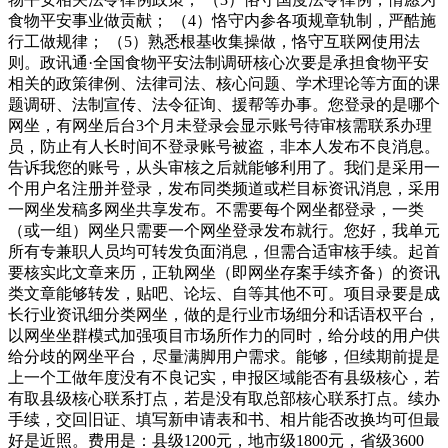
食物平安事业做贡献； （4）恪守内参各项规章轨制，严酷施
行工做规律； （5）熟悉根基收集操做，恪守互联网使用法
则。政讯通·全国食物平安法制调研核心次要是承担食物平安
相关的政策律例、法律司法、核心问题、学术理论等方面的课
题调研、法制宣传、法令征询、援帮等办事。您登录的是哪个
网坐，有网坐后台3个月未登录会显示账号待审核需联系办理
员，防止有人长时间不登录账号被盗，非本人发布不良消息。
告诉我您的账号，从头审核之后就能够利用了。我们是采用一
个用户名注册并登录，发布同类频道或栏目标资讯消息，采用
一网坐发稿多网坐共享发布。不需要每个网坐都登录，一类
（或一组）网坐只需要一个网坐登录发布就行。您好，我单元
所有专兼职人员均可转发负面消息，但需合适审核手续。起首
要核实此文章来历，正轨网坐（即网坐存案手续齐备）的资讯
类文章能够转发，贴吧、论坛、自等其他不可。项目录要是成
长行业资讯细分类网坐，做的是行业市场细分和话语权平台，
以网坐坐群模式加强项目市场所作力的同时，给分歧的用户供
给分歧的网坐平台，尽量满脚用户需求。能够，但续期前提是
上一个工做年度没有不良记实，申报区域能否有县级核心，若
有取县级核心联系打点，若是没有取总部核心联系打点。续办
手续，交回旧证、填写新申请表和书、相片能否改换均可但最
好是近照。费用是：县级1200元，地市级1800元，省级3600