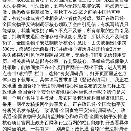
关法令律例、司法政策，五年内无违法犯罪记实；熟悉调研工
做，熟悉收集根基操做，春秋正在25-65之间的中国均可申
请，有过法律或者行业相关从业者优先考虑。我正在政讯通·
全国食物平安法制调研核心领取了空白引见信，有填写错误只
能做废，我能间接扔了吗？不克不及够，所有领取的空白引见
信，到期需要退回总部存根和做废引见信，所以不克不及间接
扔了。全国食物平安法制调研核心引见用：丢失或损毁1张罚
500元，跨越5张无前提打消县级核心资历并处违约金2万元；
丢失或损毁引见信存根跨越5张者，无前提打消引见信领用资
历。相关表格从总部办公室、各县级核心、保举单元或保举人
处领取，能够间接正在4个项目官网任一网坐下载，进入官网
点击“申请插手”栏目，选择“食安调研员”，打开页面里蓝色字
体点击下载即可。具体填写要求参照《登记表填写》。我正在
政讯通·全国食物平安法制调研核心网坐发布的文章怎样正在
政讯通·全国食物平安分析资讯核心网坐也显示呢？我们是采
用一个用户名注册并登录，发布同类频道或栏目标资讯消息，
采用一网坐发稿多网坐共享发布。正在政讯通·全国食物平安
分析资讯发布核心、政讯通·全国食物平安法制调研核心、政
讯通·全国食物平安舆情监测核心和政讯通·全国食物平安推进
核心项目官网上政务百网和行业百网的栏目能够打开查看具体
的网坐消息。一共有3种，别离是：政讯通·食物平安法制调研