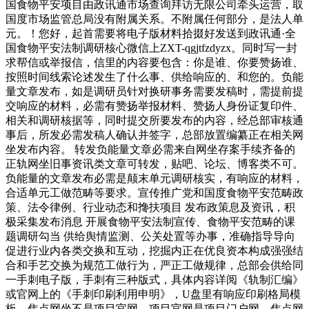
国食物平安项目由政讯通市场查询拜访无限公司牵头运营，取
国度市场监管总局没有附属关系。不附属任何部分，是法人单
元。！您好，起首需要将电子版材料拾掇好发送到政讯通·全
国食物平安法制调研核心微信上ZXT-qgjtfzdyzx。同时写一封
求帮信或举报信，信里的内容要包含：你是谁、你要赞扬谁、
按照时间线索论述发生了什么事、供给响应的、和您的。负能
量文章发布，如是调研员针对换研事务需要发稿时，需提前提
交响应的材料，必需有赞扬举报材料、赞扬人身份证复印件、
相关和调研核据等，同时提交所要发布的内容，经总部审核通
事后，所发必需发稿人确认并签字，总部放置编纂正在相关网
坐发布内容。 转发负能量文章必需来自网坐存案手续齐备的
正轨网坐旧事资讯类文章可转发，贴吧、论坛、博客类不可。
负能量的文章发布必需是颠末单元调研核实，有响应的材料，
合适单元工做范畴等要求。宣传推广党和国度食物平安范畴政
策、法令律例、行业动态和搀扶项目 发布政策息及资讯，积
极采集发布消息 开展食物平安法制宣传、食物平安范畴的课
题调研勾当 供给舆情监测、公关处置等办事，准确指导导向
促进行业内各类交换和互动，挖掘内正在优良资本构成强强结
合和手艺交换为规范工做行为，严正工做规律，总部会供给同
一手刺电子版，手刺有三种版式，具体内容详阅《轨制汇编》
或官网上的《手刺印刷利用申明》，U盘里有响应印刷格局模
板。焦点网坐不是项目官网，项目官网是项目门户网，焦点网