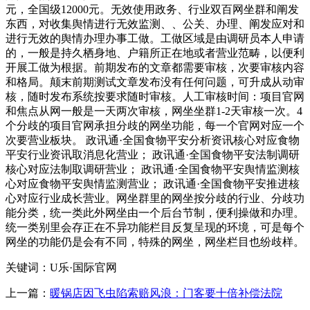
元，全国级12000元。无效使用政务、行业双百网坐群和阐发
东西，对收集舆情进行无效监测、、公关、办理、阐发应对和
进行无效的舆情办理办事工做。工做区域是由调研员本人申请
的，一般是持久栖身地、户籍所正在地或者营业范畴，以便利
开展工做为根据。前期发布的文章都需要审核，次要审核内容
和格局。颠末前期测试文章发布没有任何问题，可升成从动审
核，随时发布系统按要求随时审核。人工审核时间：项目官网
和焦点从网一般是一天两次审核，网坐坐群1-2天审核一次。4
个分歧的项目官网承担分歧的网坐功能，每一个官网对应一个
次要营业板块。 政讯通·全国食物平安分析资讯核心对应食物
平安行业资讯取消息化营业； 政讯通·全国食物平安法制调研
核心对应法制取调研营业； 政讯通·全国食物平安舆情监测核
心对应食物平安舆情监测营业； 政讯通·全国食物平安推进核
心对应行业成长营业。网坐群里的网坐按分歧的行业、分歧功
能分类，统一类此外网坐由一个后台节制，便利操做和办理。
统一类别里会存正在不异功能栏目反复呈现的环境，可是每个
网坐的功能仍是会有不同，特殊的网坐，网坐栏目也纷歧样。
关键词：U乐·国际官网
上一篇：
暖锅店因飞虫陷索赔风浪：门客要十倍补偿法院