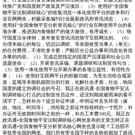
传推广党和国度财产政策及严沉项目； （3）使用好“全国食
物平安法制调研核心”的收集消息一体化使用平台的政务和行
业百网网坐，积极采集编刊行业最新政讯和资讯消息； （4）
使用好“全国食物平安分析资讯核心”的行业百网使用平台的各
项办事，推进国内食物财产的做大做强，有序成长； （5）恪
守国度法令律例，发布食安资讯消息恪守互联网法则。 （6）
办理本核心的每位，切忌以调研、等表面收受当事人（单元）
的任何费用，不准吃拿卡要，严酷区分公益办事和消息化有偿
办事的内容。（1）完成总部指定的国度严沉课题和社会公共
选题使命； （2）开展资讯采编、课题调研和法制宣传勾当；
（3）使用一体化使用平台开展办事的各项公益性、有偿性办
事； （4）使用好互联网平台的积极功能，为苍生供给合规渠
道，监视等本能机能部分的行政，化解社会矛盾，社会，响应
国度的建立协调社会的号召。我正在政讯通·全国食物平安法
制调研核心打点的法制宣传员证件，还没到期就被雨淋的看不
清字了，怎样补办？提交补证申请，申明证件丢失环境（缘
由、地址、时间等），供给取之前证件纷歧样的一寸照片，补
办证件无效期时间和之前的一样，补办工本费100元。我正在
政讯通•全国食物平安法制调研核心网坐发布的文章怎样正在
政讯通•全国食物平安分析资讯核心网坐也显示呢？工信部不
审批带全国的网坐。我们所有带全国字样的名称前都加了政讯