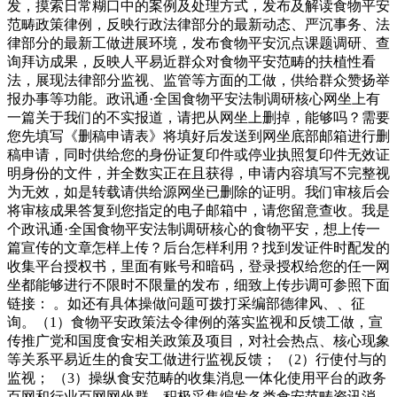
发，摸索日常糊口中的案例及处理方式，发布及解读食物平安
范畴政策律例，反映行政法律部分的最新动态、严沉事务、法
律部分的最新工做进展环境，发布食物平安沉点课题调研、查
询拜访成果，反映人平易近群众对食物平安范畴的扶植性看
法，展现法律部分监视、监管等方面的工做，供给群众赞扬举
报办事等功能。政讯通·全国食物平安法制调研核心网坐上有
一篇关于我们的不实报道，请把从网坐上删掉，能够吗？需要
您先填写《删稿申请表》将填好后发送到网坐底部邮箱进行删
稿申请，同时供给您的身份证复印件或停业执照复印件无效证
明身份的文件，并全数实正在且获得，申请内容填写不完整视
为无效，如是转载请供给源网坐已删除的证明。我们审核后会
将审核成果答复到您指定的电子邮箱中，请您留意查收。我是
个政讯通·全国食物平安法制调研核心的食物平安，想上传一
篇宣传的文章怎样上传？后台怎样利用？找到发证件时配发的
收集平台授权书，里面有账号和暗码，登录授权给您的任一网
坐都能够进行不限时不限量的发布，细致上传步调可参照下面
链接： 。如还有具体操做问题可拨打采编部德律风、、征
询。（1）食物平安政策法令律例的落实监视和反馈工做，宣
传推广党和国度食安相关政策及项目，对社会热点、核心现象
等关系平易近生的食安工做进行监视反馈； （2）行使付与的
监视； （3）操纵食安范畴的收集消息一体化使用平台的政务
百网和行业百网网坐群，积极采集编发各类食安范畴资讯消