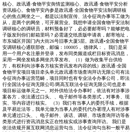
核心、政讯通·食物平安舆情监测核心、政讯通·食物平安分析
资讯核心。食物平安内参是政讯通·全国食物平安法制调研核
心的焦点网坐之一。都是以法制宣传、法令征询办事等工做为
从，是两个的网坐，可开展营业。我想申请全国食物平安法制
调研核心的调研员，材料预备好了，必必要邮寄吗？能够把电
子版发到你们邮箱里吗？必需递交纸质版申请表，邮寄地址，
市东城区开国门内大街26号旧事大厦5层。政讯通•全国食物平
安调研核心通联部收，邮编：100005， 德律风： 。我们是采
用一个用户名注册并登录，发布同类频道或栏目标资讯消息，
采用一网坐发稿多网坐共享发布。（1）做为收集平台供给
方，有权利向涉事各方核实资讯发布内容的线）政讯通·全国
食物平安项目项目牵头单元政讯通市场查询拜访无限公司有法
令征询办事运营范畴，项目同时也有专业法令办事公司，即法
行全国法令征询无限公司/两高互联法令征询无限公司也是本
项目标运做单元之一。对外供给法令办事时，依法有对涉事涉
案各方，依法通过口头、、电子邮件等各类形式，对事务、现
实、等内容进行核实。 （3）我们有当事人的委托手续，根据
及平易近法等，我单元做为当事人的委托代办署理人有对涉事
单元通过口头、、电子邮件、谈话、调研、市场查询拜访等各
类形式进行资讯消息实正在性核实或涉事查询拜访。 我们是
依法依规开展互联网消息运营勾当、法令征询勾当和一般平易