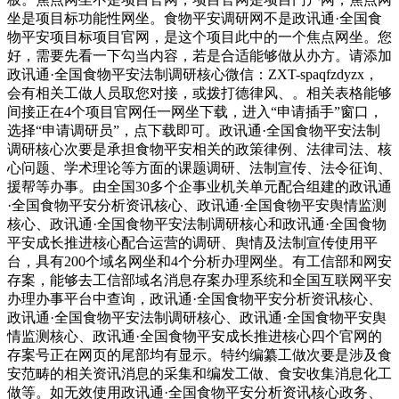
坐是项目标功能性网坐。食物平安调研网不是政讯通·全国食
物平安项目标项目官网，是这个项目此中的一个焦点网坐。您
好，需要先看一下勾当内容，若是合适能够做从办方。请添加
政讯通·全国食物平安法制调研核心微信：ZXT-spaqfzdyzx，
会有相关工做人员取您对接，或拨打德律风、。相关表格能够
间接正在4个项目官网任一网坐下载，进入“申请插手”窗口，
选择“申请调研员”，点下载即可。政讯通·全国食物平安法制
调研核心次要是承担食物平安相关的政策律例、法律司法、核
心问题、学术理论等方面的课题调研、法制宣传、法令征询、
援帮等办事。由全国30多个企事业机关单元配合组建的政讯通
·全国食物平安分析资讯核心、政讯通·全国食物平安舆情监测
核心、政讯通·全国食物平安法制调研核心和政讯通·全国食物
平安成长推进核心配合运营的调研、舆情及法制宣传使用平
台，具有200个域名网坐和4个分析办理网坐。有工信部和网安
存案，能够去工信部域名消息存案办理系统和全国互联网平安
办理办事平台中查询，政讯通·全国食物平安分析资讯核心、
政讯通·全国食物平安法制调研核心、政讯通·全国食物平安舆
情监测核心、政讯通·全国食物平安成长推进核心四个官网的
存案号正在网页的尾部均有显示。特约编纂工做次要是涉及食
安范畴的相关资讯消息的采集和编发工做、食安收集消息化工
做等。如无效使用政讯通·全国食物平安分析资讯核心政务、