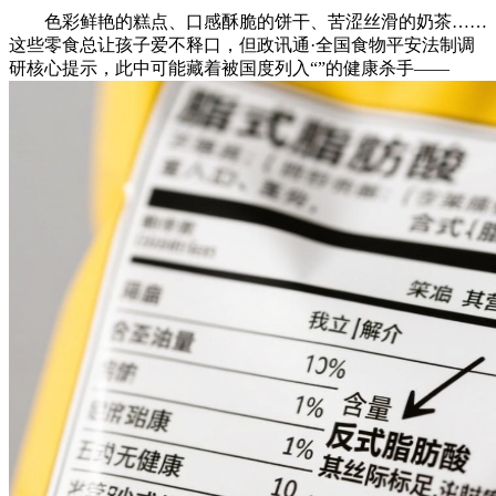
色彩鲜艳的糕点、口感酥脆的饼干、苦涩丝滑的奶茶……
这些零食总让孩子爱不释口，但政讯通·全国食物平安法制调
研核心提示，此中可能藏着被国度列入“”的健康杀手——