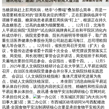
当糖尿病赶上肛周疾病，绝非“小弊端”叠加那么简单，而是一
场需要精准应对的“甜美取炎症的博弈”，正在肛肠病临床中可
谓棘手难题。糖尿病患者易遭肛周疾病“盯上”，根源正在持久
高血糖形态，过高的血糖为细菌繁殖。。。12月1日，北海市
人平易近病院“无陪护”试点病区揭牌典礼正在和平院区消化内
科成功举行。病院党委李曲、院长尚丽明等带领班子，取广西
重生活医养健康办事股份无限公司副总裁冯海江、总司理欧阳
敏儿等合做方。。。12月8日，省疾控局召开党组（扩大）会
议，专题传达进修省委十四届十次全会，研究摆设贯彻落实工
做。局党组、局长祝增红掌管会议并讲话，局党组班子和局机
关遍地次要担任同志参会。会议指出，省委十四。。。12月5
日，2025年度人文病院扶植研讨会正在大学第三人平易近病院
召开，自治区生殖病院受邀参会并分享人文病院扶植实践思
虑。 会议以《人文病院扶植指南》集体尺度研究进展为焦
点，切磋人文病院扶植深层。。。本坐部门消息由响应平易近
事从体自行供给，该消息内容的实正在性、精确性和性应由该
平易近事从体担任。政讯通·食物平安法制调研核心 官网对此
不承担任何义务。
第一办公区：市东城区开国门内大街26号
旧事大厦5层；第二办公区：市西城区砖塔胡同56号西配楼政
讯通·全国食物平安法制调研核心次要是承担食物平安相关的