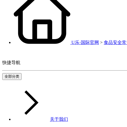
U乐·国际官网
>
食品安全常
快捷导航
全部分类
关于我们