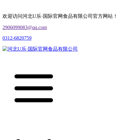
欢迎访问河北U乐·国际官网食品有限公司官方网站！
2906099083@qq.com
0312-6820759