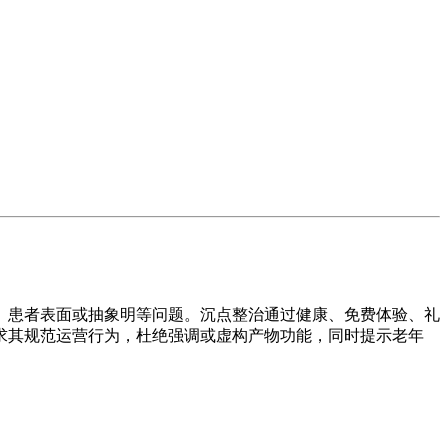
患者表面或抽象明等问题。沉点整治通过健康、免费体验、礼
求其规范运营行为，杜绝强调或虚构产物功能，同时提示老年