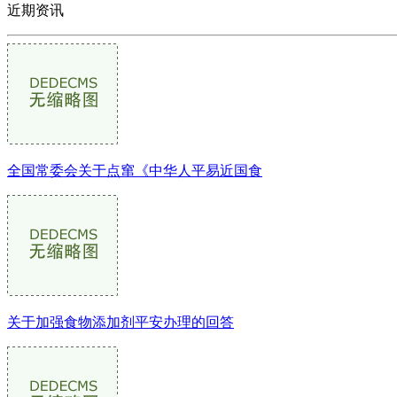
近期资讯
全国常委会关于点窜《中华人平易近国食
关于加强食物添加剂平安办理的回答