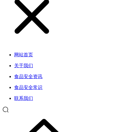
网站首页
关于我们
食品安全资讯
食品安全常识
联系我们