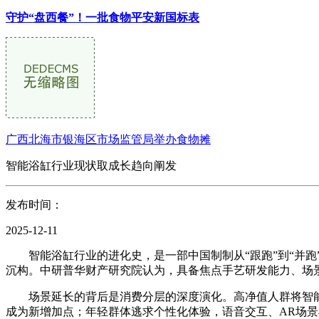
守护“盘西餐”！一批食物平安新国标表
广西北海市银海区市场监管局举办食物摊
智能浴缸行业现状取成长趋向阐发
发布时间：
2025-12-11
智能浴缸行业的进化史，是一部中国制制从“跟跑”到“并跑
沉构。中研普华财产研究院认为，具备焦点手艺研发能力、场
场景延长的背后是消费分层的深度演化。高净值人群将智能
成为新增加点；年轻群体逃求个性化体验，语音交互、AR场景