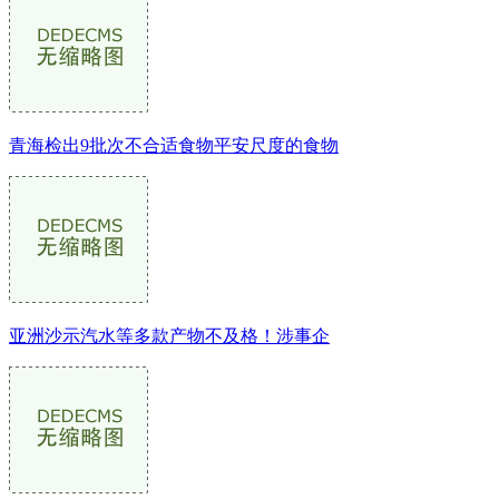
青海检出9批次不合适食物平安尺度的食物
亚洲沙示汽水等多款产物不及格！涉事企