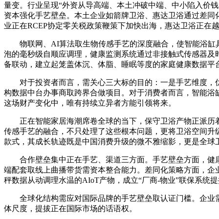
量变。行业呈现“外资从导高端、本土冲破中端、中小陷入价钱
资本强化手艺壁垒。本土企业如箭牌卫浴、惠达卫浴通过差同
业正在RCEP协定零关税政策鞭策下加快出海，惠达卫浴正在
物联网、AI算法取生物传感手艺的深度融合，使智能浴缸具备
泡的毫秒级自顺应调理，健康监测系统通过非接触式传感器及时
备联动，建立起笼盖体沉、体脂、睡眠等度的家庭健康数据平
对于投资者而言，需关心三大标的目的：一是手艺维度，优先
构数据中台办事商取跨界合做项目。对于消费者而言，智能浴
这场财产变化中，唯有持续立异者方能引领将来。
正在智能家居海潮席卷全球的当下，保守卫浴产物正派历着史
传感手艺的融合，不只处理了这些根本问题，更将卫浴空间升级
款式，其成长轨迹既是中国消费升级的微不雅缩影，更是全球
合作壁垒集中正在手艺、渠道三方面。手艺壁垒方面，健康
端配套取线上曲播带货需资本整合能力。差同化策略方面，企
秤数据从动调理水温的AIoT产物，成立“厂商-物业”联保系统
全球化结构需应对国际品牌的手艺壁垒取认证门槛。企业需通
体尺度，提拔正在国际市场的话语权。