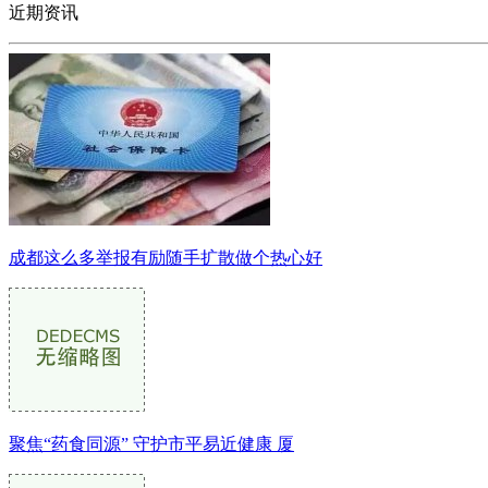
近期资讯
成都这么多举报有励随手扩散做个热心好
聚焦“药食同源” 守护市平易近健康 厦