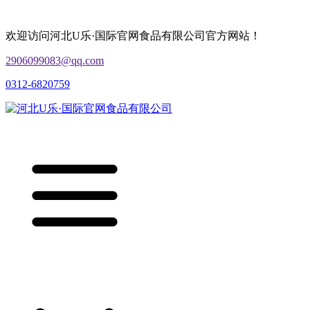
欢迎访问河北U乐·国际官网食品有限公司官方网站！
2906099083@qq.com
0312-6820759