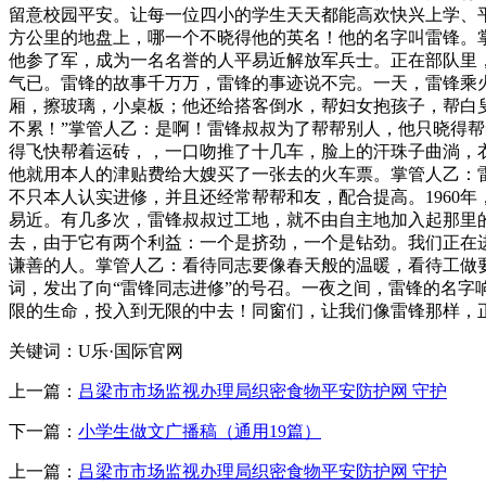
留意校园平安。让每一位四小的学生天天都能高欢快兴上学、平
方公里的地盘上，哪一个不晓得他的英名！他的名字叫雷锋。掌
他参了军，成为一名名誉的人平易近解放军兵士。正在部队里
气已。雷锋的故事千万万，雷锋的事迹说不完。一天，雷锋乘
厢，擦玻璃，小桌板；他还给搭客倒水，帮妇女抱孩子，帮白叟
不累！”掌管人乙：是啊！雷锋叔叔为了帮帮别人，他只晓得
得飞快帮着运砖，，一口吻推了十几车，脸上的汗珠子曲淌，
他就用本人的津贴费给大嫂买了一张去的火车票。掌管人乙：
不只本人认实进修，并且还经常帮帮和友，配合提高。1960年
易近。有几多次，雷锋叔叔过工地，就不由自主地加入起那里
去，由于它有两个利益：一个是挤劲，一个是钻劲。我们正在
谦善的人。掌管人乙：看待同志要像春天般的温暖，看待工做要
词，发出了向“雷锋同志进修”的号召。一夜之间，雷锋的名
限的生命，投入到无限的中去！同窗们，让我们像雷锋那样，
关键词：U乐·国际官网
上一篇：
吕梁市市场监视办理局织密食物平安防护网 守护
下一篇：
小学生做文广播稿（通用19篇）
上一篇：
吕梁市市场监视办理局织密食物平安防护网 守护