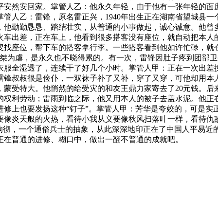
安然安回家。掌管人乙：他永久年轻，由于他有一张年轻的面庞，
管人乙：雷锋，原名雷正兴，1940年出生正在湖南省望城县一
，他勤勤恳恳、踏结壮实，从普通的小事做起，诚心诚意。他曾
火车出差，正在车上，他看到很多搭客没有座位，就自动把本人
找座位，帮下车的搭客拿行李。一些搭客看到他如许忙碌，就仓
帮桀为虐，是永久也不晓得累的。有一次，雷锋因肚子疼到团部
衣服全湿透了，连续干了好几个小时。掌管人甲：正在一次出差
雷锋叔叔很是俭仆，一双袜子补了又补，穿了又穿，可他却用本
，蒙受特大。他悄然的给受灾的和友王鼎力家寄去了20元钱。后
的权利劳动；雷雨到临之际，他又用本人的被子去盖水泥。他正
进修上也要发扬这种“钉子”。掌管人甲：芳华是夸姣的，可是实
像炎天般的火热，看待小我从义要像秋风扫落叶一样，看待仇敌
字响彻，一个通俗兵士的抽象，从此深深地印正在了中国人平易近
正在普通的进修、糊口中，做出一翻不普通的成就吧。