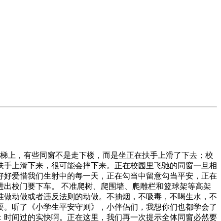
梯上，有些同窗不是走下楼，而是坐正在扶手上滑了下去；校
扶手上滑下来，很可能会摔下来。正在校园里飞驰的同窗一旦相
好好爱惜我们生射中的每一天，正在勾当中留意勾当平安，正在
进出校门要下车。 不准爬树、爬围墙、爬雕栏和篮球架等高架
准做动做或者违反法则的动做。不抽烟，不吸毒，不喝生水，不
耍。听了《小学生平安守则》，小伴侣们，我想你们也都学会了
：时间过的实快啊。正在这里，我们再一次提示全体同窗必然要