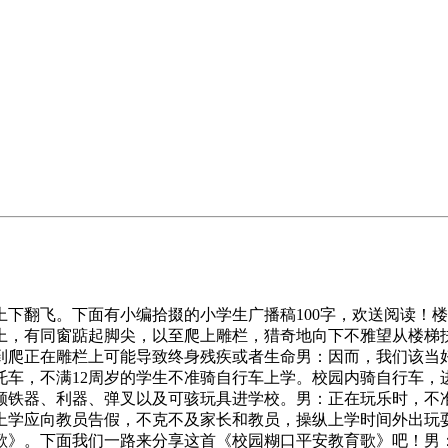
翻飞。下面有小编拾掇的小学生广播稿100字，欢送阅读！楼
上，有同窗踮起脚尖，以至爬上雕栏，猎奇地向下不雅望从楼梯
到爬正在雕栏上可能导致终身残疾或者生命男：因而，我们该当
车，不满12周岁的学生不准骑自行车上学。校园内骑自行车，
顾铁器、利器、弹叉以及可骇玩具进学校。男：正在玩乐时，不
上学应向教员告假，不克不及家长和教员，操纵上学时间外出玩
歌》。下面我们一路来分享这首《校园糊口平安教育歌》吧！男