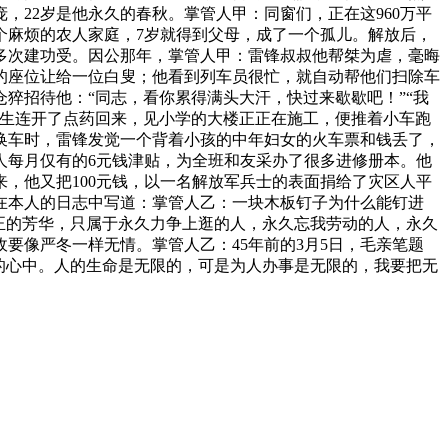
22岁是他永久的春秋。掌管人甲：同窗们，正在这960万平
个麻烦的农人家庭，7岁就得到父母，成了一个孤儿。解放后，
多次建功受。因公那年，掌管人甲：雷锋叔叔他帮桀为虐，毫晦
的座位让给一位白叟；他看到列车员很忙，就自动帮他们扫除车
猝招待他：“同志，看你累得满头大汗，快过来歇歇吧！”“我
卫生连开了点药回来，见小学的大楼正正在施工，便推着小车跑
换车时，雷锋发觉一个背着小孩的中年妇女的火车票和钱丢了，
人每月仅有的6元钱津贴，为全班和友采办了很多进修册本。他
来，他又把100元钱，以一名解放军兵士的表面捐给了灾区人平
在本人的日志中写道：掌管人乙：一块木板钉子为什么能钉进
正的芳华，只属于永久力争上逛的人，永久忘我劳动的人，永久
要像严冬一样无情。掌管人乙：45年前的3月5日，毛亲笔题
的心中。人的生命是无限的，可是为人办事是无限的，我要把无