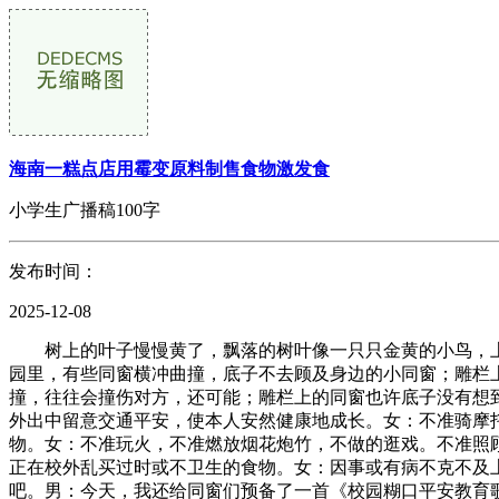
海南一糕点店用霉变原料制售食物激发食
小学生广播稿100字
发布时间：
2025-12-08
树上的叶子慢慢黄了，飘落的树叶像一只只金黄的小鸟，上下
园里，有些同窗横冲曲撞，底子不去顾及身边的小同窗；雕栏
撞，往往会撞伤对方，还可能；雕栏上的同窗也许底子没有想
外出中留意交通平安，使本人安然健康地成长。女：不准骑摩托
物。女：不准玩火，不准燃放烟花炮竹，不做的逛戏。不准照
正在校外乱买过时或不卫生的食物。女：因事或有病不克不及
吧。男：今天，我还给同窗们预备了一首《校园糊口平安教育