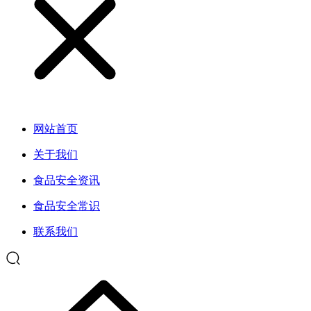
网站首页
关于我们
食品安全资讯
食品安全常识
联系我们