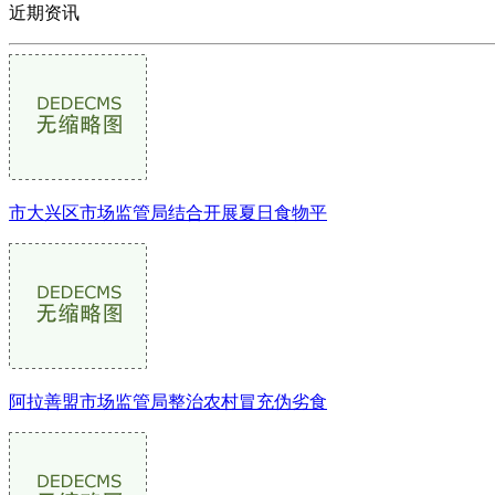
近期资讯
市大兴区市场监管局结合开展夏日食物平
阿拉善盟市场监管局整治农村冒充伪劣食