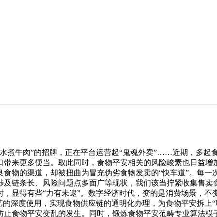
煮牛肉”的招牌，正在平台运营起“鬼魂外卖”……近期，多起食
口带来更多便当。取此同时，食物平安相关的风险峻素也日益增
食物的渠道，却被扭曲为冒充伪劣食物发卖的“快车道”。每一次
及链条长、风险问题点多面广等现状，我们该当拧紧收集售卖食物
时，显得有些“力有未逮”。数字经济时代，变的是消费场景，不
艺的深度使用，实现食物供应链的通明化办理，为食物平安拆上“聪
防止食物平安变乱的发生。同时，锻炼食物平安范畴专业算法模