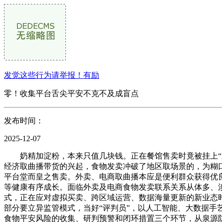
发觉这些行为请举报！有励
零！收集平台舌尖平安不克不及成盲点
发布时间：
2025-12-07
奶精加淀粉，本来只值几块钱。正在餐馆售卖时竟被挂上“水
经济取曲播带货的兴起，食物发卖冲破了地区取场景的，为糊
平台堂而皇之售卖。外卖、电商取曲播本应是便利群众获得优良
等健康有序成长。面临外卖及电商食物发卖联系关系从体多、涉
式，正在应对虚拟买卖、跨区域运营、数据海量更新的新业态
部分要立异监管模式，当好“评判员”，以人工智能、大数据手
食物平安风险的收集、研判预警和闭环措置三个环节，从泉源