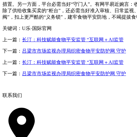
措置。另一方面，平台必需当好“守门人”。有网平易近婉言：
除了供给收集买卖的“柜台”，还必需当好准入审核、日常监视、
阀”，扣上更严酷的“义务锁”，建牢食物平安防地，不竭提拔
关键词：U乐·国际官网
上一篇：
长汀：科技赋能食物平安监管 “互联网＋AI监管
下一篇：
吕梁市市场监视办理局织密食物平安防护网 守护
上一篇：
长汀：科技赋能食物平安监管 “互联网＋AI监管
下一篇：
吕梁市市场监视办理局织密食物平安防护网 守护
联系我们