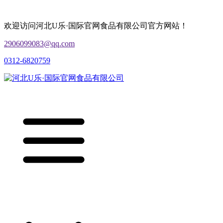
欢迎访问河北U乐·国际官网食品有限公司官方网站！
2906099083@qq.com
0312-6820759