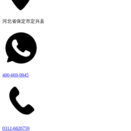
河北省保定市定兴县
400-669-9845
0312-6820759