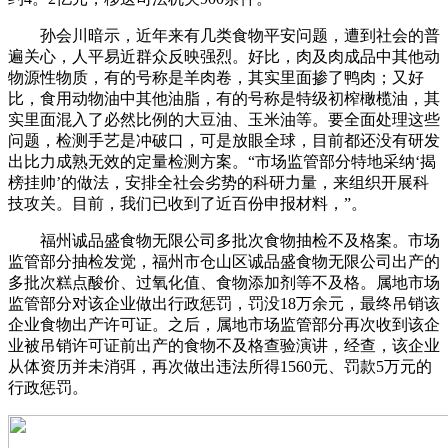
孙会川暗示，近年来有几类食物平安问题，遭到社会的普
遍关心，人平易近群众反映强烈。好比，肉及肉成品中其他动
物源性物质，有的号称是羊肉卷，其实里面掺了鸭肉；又好
比，食用动物油中其他油脂，有的号称是特级初榨橄榄油，其
实里面混入了必然比例的大豆油、玉米油等。要全面处理这些
问题，检测手艺是冲破口，可是放眼全球，目前都还没有研发
出比力成熟无效的定量检测方案。“市场监管部分特地采纳‘揭
榜挂帅’的做法，安排全社会劣势的科研力量，来组织开展科
技攻关。目前，我们已收到了近百份申报材料，”。
福州诚品盛食物无限公司多批次食物抽检不及格案。市场
监管部分抽检发觉，福州市仓山区诚品盛食物无限公司出产的
多批次糕点酸价、过氧化值、食物添加剂等不及格。属地市场
监管部分对该企业做出行政惩罚，罚没18万余元，最终吊销该
企业食物出产许可证。之后，属地市场监管部分再次收到该企
业被吊销许可证前出产的食物不及格查验演讲，经查，该企业
从体资历并未消弭，再次做出违法所得1560元、罚款5万元的
行政惩罚。