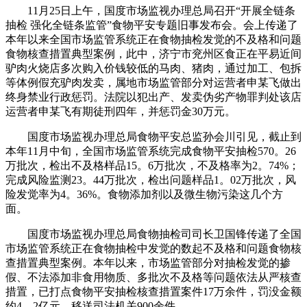
11月25日上午，国度市场监视办理总局召开“开展全链条
抽检 强化全链条监管”食物平安专题旧事发布会。会上传递了
本年以来全国市场监管系统正在食物抽检发觉的不及格和问题
食物核查措置典型案例，此中，济宁市兖州区食正在平易近间
驴肉火烧店多次购入价钱较低的马肉、猪肉，通过加工、包拆
等体例假充驴肉发卖，属地市场监管部分对运营者申某飞做出
终身禁业行政惩罚。法院以犯出产、发卖伪劣产物罪判处该店
运营者申某飞有期徒刑四年，并惩罚金30万元。
国度市场监视办理总局食物平安总监孙会川引见，截止到
本年11月中旬，全国市场监管系统完成食物平安抽检570。26
万批次，检出不及格样品15。6万批次，不及格率为2。74%；
完成风险监测23。44万批次，检出问题样品1。02万批次，风
险发觉率为4。36%。食物添加剂以及微生物污染这几个方
面。
国度市场监视办理总局食物抽检司司长卫国锋传递了全国
市场监管系统正在食物抽检中发觉的数起不及格和问题食物核
查措置典型案例。本年以来，市场监管部分对抽检发觉的掺
假、不法添加非食用物质、多批次不及格等问题依法从严核查
措置，已打点食物平安抽检核查措置案件17万余件，罚没金额
约4。2亿元，移送司法机关900余件。