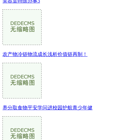
美容室特除办事3
农产物冷链物流成长浅析价值链再制！
养分取食物平安学问进校园护航青少年健