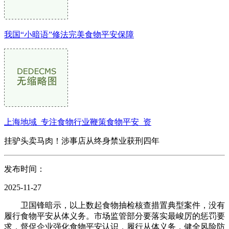
我国“小暗语”修法完美食物平安保障
上海地域_专注食物行业鞭策食物平安_资
挂驴头卖马肉！涉事店从终身禁业获刑四年
发布时间：
2025-11-27
卫国锋暗示，以上数起食物抽检核查措置典型案件，没有
履行食物平安从体义务。市场监管部分要落实最峻厉的惩罚要
求，督促企业强化食物平安认识，履行从体义务，健全风险防