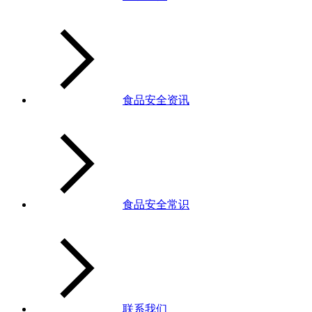
食品安全资讯
食品安全常识
联系我们