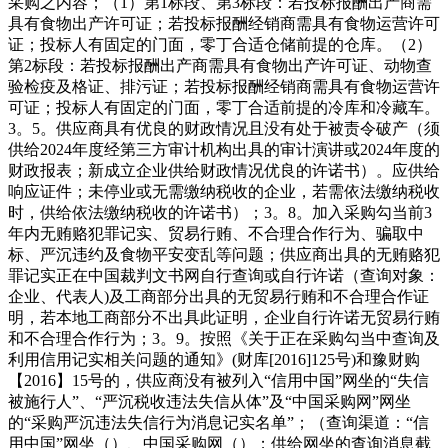
采购之内容；（1）第1标段、第3标段：若投标报酬出产商需
具有食物出产许可证；若投标报酬经销商需具有食物运营许可
证；投标人有固定的门面，零丁合适仓储前提的仓库。（2）
第2标段：若投标报酬出产商需具有食物出产许可证、动物查
验检疫及格证、排污证；若投标报酬经销商需具有食物运营许
可证；投标人有固定的门面，零丁合适前提的冷库和冷藏车。
3。5。供应商具有优良的财政情况且没有处于被责令破产（须
供给2024年度经第三方审计机构出具的审计演讲或2024年度的
财政报表；新成立企业供给财政情况优良的许诺书）。应供给
响应证件；未停业或无需缴纳税收的企业，若需依法缴纳税收
时，供给依法缴纳税收的许诺书）；3。8。加入采购勾当前3
年内无贿赂犯罪记实、贸易行贿、不合理合作行为、骗取中
标、严沉违约及食物平安变乱等问题；供应商出具的无贿赂犯
罪记实正在中国裁判文书网自行查询或自行许诺（查询对象：
企业、代表人)及工商部分出具的无贸易行贿和不合理合作证
明，若本地工商部分不出具此证明，企业自行许诺无贸易行贿
和不合理合作行为；3。9。按照《关于正在采购勾当中查询及
利用信用记实相关问题的通知》(财库[2016]125号)和豫财购
【2016】15号的，供应商没有被列入“信用中国”网坐的“失信
被施行人”、“严沉税收违法失信从体”及“中国采购网”网坐
的“采购严沉违法失信行为消息记实名单”；（查询渠道：“信
用中国”网坐（）、中国采购网（）；供给网坐的查询消息截