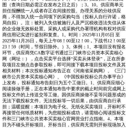
图（查询日期必需正在发布之日之后）；3。10。供应商单元
担任报酬统一人或者存正在间接控股、办理关系的分歧供应
商，不得加入统一合同项下的采购勾当（投标人自行许诺，格
局自拟）。注：被列入失信被施行人及严沉税收违法失信从体
的企业做无效标处置。采购人或采购代办署理机构有权对供应
商信用记实进行鉴别和复查。1。时间：2025年11月05日 至
2025年11月26日，每天上午08！00至12！00，下战书12！00至
23！59（时间，节假日除外。）3。体例：1、本项目没有报名
环节，供应商凭CA数字证书通过三门峡市公共资本买卖核心
网（网址：），点击买卖平台选择“买卖从体登录”，正在所参
取项目左侧点击参取投标，即可间接下载本项目投标文件及其
相关材料；本次投标通知布告正在《河南省采购网》、《三门
峡市公共资本买卖核心网》、《中国投标投标公共办事平台》
上发布， 投标通知布告刻日为五个工做日。1、供应商应细心
阅读操做手册，正在本通知布告中要求的截止时间前完成网上
投标文件的上传送交等工做。因供应商操做不妥等问题形成的
无法下载投标文件、无法投标等一切后果，由供应商自行承
担；温暖提醒：本项目为电子化、无纸化买卖项目，开标时不
再接管任何纸质材料，为您能投标成功，请需细心阅读投标文
件和三门峡市公共资本买卖核心官网营业打点指南。4、本项
目为不碰头开标项目。开标当日，供应商无需到开标现场加入