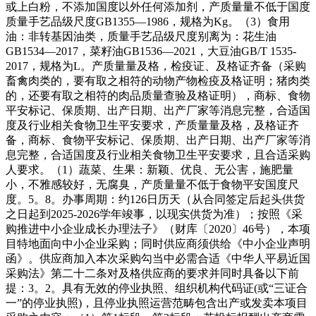
或上白粉，不添加国度以外任何添加剂，产质量量不低于国度
质量手艺品级尺度GB1355—1986，规格为Kg。（3）食用
油：非转基因油类，质量手艺品级尺度别离为：花生油
GB1534—2017，菜籽油GB1536—2021，大豆油GB/T 1535-
2017，规格为L。产质量量及格，检疫证、及格证齐备（采购
畜禽肉类的，要有取之相符的动物产物检疫及格证明；猪肉类
的，还要有取之相符的肉品质量查验及格证明），商标、食物
平安标记、保质期、出产日期、出产厂家等消息完整，合适国
度及行业相关食物卫生平安要求，产质量量及格，及格证齐
备，商标、食物平安标记、保质期、出产日期、出产厂家等消
息完整，合适国度及行业相关食物卫生平安要求，且合适采购
人要求。（1）蔬菜、生果：新颖、优良、无公害，施肥量
小，不雅感较好，无腐臭，产质量量不低于食物平安国度尺
度。5。8。办事周期：约126日历天（从合同签定后起头供货
之日起到2025-2026学年竣事，以现实供货为准）；按照《采
购推进中小企业成长办理法子》（财库〔2020〕46号），本项
目特地面向中小企业采购；同时供应商须供给《中小企业声明
函》。供应商加入本次采购勾当中必需合适《中华人平易近国
采购法》第二十二条对及格供应商的要求并同时具备以下前
提：3。2。具有无效的停业执照、组织机构代码证(或“三证合
一”的停业执照)，且停业执照运营范畴包含出产或发卖本项目