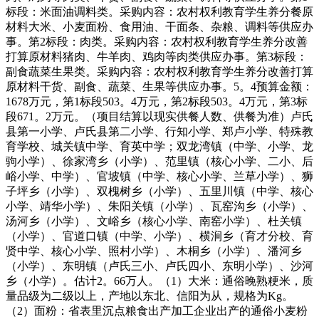
标段：米面油调料类。采购内容：农村权利教育学生养分餐原
材料大米、小麦面粉、食用油、干面条、杂粮、调料等供应办
事。第2标段：肉类。采购内容：农村权利教育学生养分改善
打算原材料猪肉、牛羊肉、鸡肉等肉类供应办事。第3标段：
副食蔬菜生果类。采购内容：农村权利教育学生养分改善打算
原材料干货、副食、蔬菜、生果等供应办事。5。4预算金额：
1678万元，第1标段503。4万元，第2标段503。4万元，第3标
段671。2万元。（项目结算以现实供餐人数、供餐为准）卢氏
县第一小学、卢氏县第二小学、行知小学、郑卢小学、特殊教
育学校、城关镇中学、育英中学；双龙湾镇（中学、小学、龙
驹小学）、徐家湾乡（小学）、范里镇（核心小学、二小、后
峪小学、中学）、官坡镇（中学、核心小学、兰草小学）、狮
子坪乡（小学）、双槐树乡（小学）、五里川镇（中学、核心
小学、靖华小学）、朱阳关镇（小学）、瓦窑沟乡（小学）、
汤河乡（小学）、文峪乡（核心小学、南窑小学）、杜关镇
（小学）、官道口镇（中学、小学）、横涧乡（育才分校、育
贤中学、核心小学、照村小学）、木桐乡（小学）、潘河乡
（小学）、东明镇（卢氏三小、卢氏四小、东明小学）、沙河
乡（小学）。估计2。66万人。（1）大米：通俗晚熟粳米，质
量品级为二级以上，产地以东北、信阳为从，规格为Kg。
（2）面粉：省表里沉点粮食出产加工企业出产的通俗小麦粉