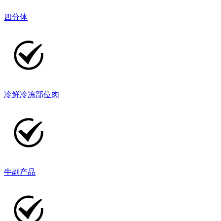
四分体
冷鲜冷冻部位肉
牛副产品