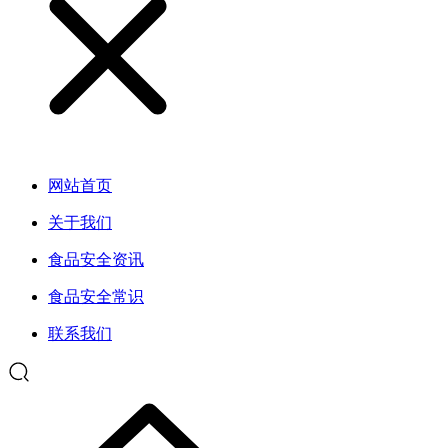
网站首页
关于我们
食品安全资讯
食品安全常识
联系我们