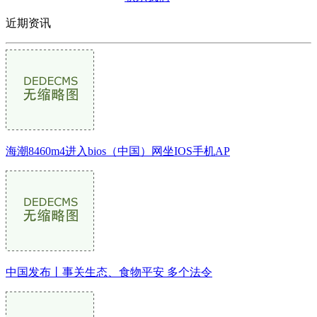
近期资讯
海潮8460m4进入bios（中国）网坐IOS手机AP
中国发布丨事关生态、食物平安 多个法令