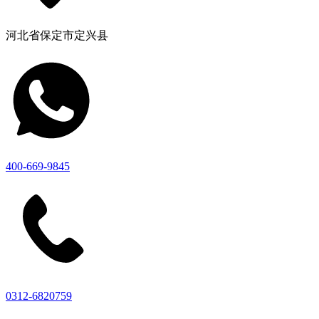
河北省保定市定兴县
400-669-9845
0312-6820759