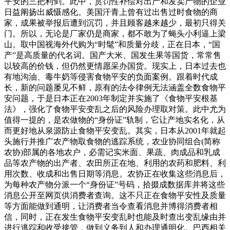
平安的三把利剑。此中，赏罚性补偿对出产和发卖产物的企业
日益阐扬出威慑感化。美国汗青上曾有过出售过时食物的商
家，成果被举报后遭到沉罚，并且顾客越来越少，最初只得关
门。所以，无论是厂家仍是商家，都不敢为了蝇头小利逼上梁
山。取中国视海外代购为“时髦”和质量分歧，正在日本，“国
产”是高质量的代名词。国产大米、国发生果等国货，常常售
以较高的价钱，但仍然更情愿采办国货。现实上，日本过去也
有地沟油、毒牛奶等侵害食物平安的负面案例。跟着时代成
长，新的问题屡见不鲜，原有的法令律例无法涵盖全数食物平
安问题，于是日本正在2003年制定并实施了《食物平安根基
法》，强化了食物平安变乱之后的风险办理取对策。此中尤为
值得一提的，是农做物的“身份证”轨制，它让产地实名化，从
而更好地从泉源防止食物平安变乱。其实，日本从2001年就起
头施行并推广农产物取食物的逃踪系统，农业协同组合(简称
农协)部属的各地农户，必需记实米面、果蔬、肉成品和乳成
品等农产物的出产者、农田所正在地、利用的农药和肥料、利
用次数、收成和出售日期等消息。农协正在收集这些消息后，
为每种农产物分派一个“身份证”号码，拾掇成数据库并将这些
消息公开至网页供消费者查询。这不只正在食物平安性及质量
等方面能做到通明，让消费者当令查看消息并博得消费者相
信，同时，正在发生食物平安变乱时也能及时查出变乱缘由并
进行逃踪和收受接管，做到义务到人和办理通明化。巴西相关