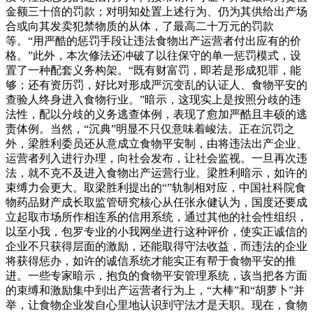
金额三十倍的罚款；对明知处置上述行为、仍为其供给出产场
合或向其发卖犯禁物质的从体，了最高二十万元的罚款
等。“用严酷的惩罚手段让违法食物出产运营者付出应有的价
格。”此外，本次修法还冲破了以往保守的单一惩罚模式，设
置了一种配套义务构架。“既有财富罚，即若是形成犯罪，能
够；还有资历罚，好比对形成严沉变乱的认证人、食物平安的
查验人终身进入食物行业。”暗示，这现实上是按照分歧的违
法性，配以分歧的义务逃查体例，表现了愈加严酷且丰硕的逃
责体例。当然，“沉典”明显不只仅意味着峻法。正在沉罚之
外，梁胜利委员还从意成立食物平安制，由将违法出产企业、
运营者列入进行办理，向社会发布，让社会监视。一旦再次违
法，就不克不及进入食物出产运营行业。梁胜利暗示，如许的
束缚力会更大。取梁胜利提出的“”轨制相对应，中国社科院食
物药品财产成长取监管研究核心从任张永健认为，国度还要成
立起取市场所作相连系的信用系统，通过其他的社会性组织，
以至小我，包罗专业的小我网坐进行这种评价，使实正诚信的
企业不只获得层面的激励，还能取得守法收益，而违法的企业
将获得惩办，如许的诚信系统才能实正有帮于食物平安的推
进。一些专家暗示，抱负的食物平安管理系统，该当把各方面
的束缚和激励集中到出产运营者行为上，“大棒”和“胡萝卜”并
举，让食物企业发自心里地认识到守法才是天职。现在，食物