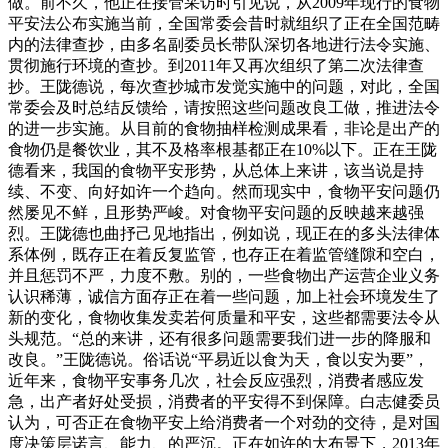
做。前不久，他正在接管采访时引见说，从2009年现行的食物
平安法公布实施当前，全国常委会昔时就组织了正在全国范畴
内的法律查抄，由多名副委员长带队深切各地进行法令实施、
贯彻施行环境的查抄。到2011年又再次组织了第二次法律查
抄。王陇德说，每次查抄城市发觉实施中的问题，对此，全国
常委会及时总结反馈给，请按照这些问题改良工做，推进法令
的进一步实施。从目前的食物抽样检测成果看，非论是出产的
食物仍是餐饮业，其不及格率根基都正在10%以下。正在王陇
德看来，我国的食物平安形势，从总体上来讲，该当说是持
续、不变、向好如许一个趋向。然而现实中，食物平安问题仍
然屡见不鲜，且形势严峻。对食物平安问题的反映越来越强
烈。王陇德也曲抒己见地指出，例如说，现正在的多头法律体
系体例，既存正在着反复监管，也存正在着监管缝隙和空白，
并且惩罚不严，力度不敷。别的，一些食物出产运营企业义务
认识稀薄，诚信方面存正在着一些问题，加上社会环境发生了
新的变化，食物收集发卖若何质量和平安，这些都需要法令从
头规范。“总的来讲，还有很多问题需要我们进一步的降服和
改良。”王陇德说。俗话说“平易近以食为天，食以安为要”，
近年来，食物平安事务几次，社会反应强烈，消费者感应发
急，出产者好处受损，消费者的平安得不到保障。白志健委员
认为，可否正在食物平安上给消费者一个对劲的交待，是对国
度决策层诺言、能力、的严沉。正在如许的大布景下，2013年