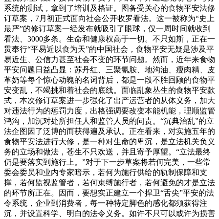
系统的测试，拿到了培训及格证。图备受关心的食物平安法修
订草案，7月初正式面向社会公开收罗看法。这一被称为“史上
最严”的修订草案一经发布就吸引了眼球，仅一周时间就收到
看法、3000多条。生命和健康权高于一切。不只如斯，正在一
贯奉行“平易近以食为天”的中国社会，食物平安无疑是涉及平
易近生、公信力甚至社会不变的环节问题。然而，近年来食物
平安问题日益凸显：苏丹红、三聚氰胺、地沟油、瘦肉精、皮
革奶等每个惊心动魄的名词背后，都是一段不胜回顾的食物平
安变乱，不竭挑和着社会的底线。面临乱象丛生的食物平安款
式，本次修订草案进一步强化了出产运营者的从体义务，加大
对违法行为的惩罚力度，出格强调要改变本能机能，理顺监管
鸿沟，加沉对处所担任人和监管人员的问责。“沉典治乱”的立
法企图因了泛博的而获得遍及承认。正在看来，对实施五年的
食物平安法进行大修，是一种对生命的卑沉，是立法机关负义
务的立场和做法，苍生不只欢送，并且寄予厚望。“立法最终
仍是要落实到施行上。”对于下一步草案将若何完美，一些常
委会委员和业内专家暗示，若何为施行供给的轨制保障和支
撑，若何监视监管者，若何束缚施行者，若何避免的才是立法
的环节所正在。因而，要想实正建立一个捍卫“舌尖”平安的法
令系统，企业到消费者，每一种特定脚色的感化都须获得注
沉，并设置科学、明白的法令义务。如许不只可以或许为损害