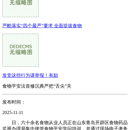
严酷落实“四个最严”要求 全面提拔食物
发觉这些行为请举报！有励
食物平安法首修沉典严把“舌尖”关
发布时间：
2025-11-11
日，六十余名食物从业人员正在山东青岛开辟区食物药品
监视办理局集中接管食物平安学问培训，并通过现场电子考务