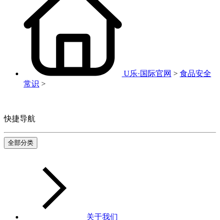
U乐·国际官网
>
食品安全
常识
>
快捷导航
全部分类
关于我们