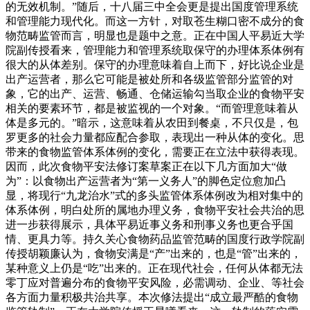
的无效机制。”随后，十八届三中全会更是提出国度管理系统
和管理能力现代化。而这一方针，对取苍生糊口密不成分的食
物范畴监管而言，明显也是题中之意。正在中国人平易近大学
院副传授看来，管理能力和管理系统取保守的办理体系体例有
很大的从体差别。保守的办理意味着自上而下，好比说企业是
出产运营者，那么它可能是被处所和各级监管部分监管的对
象，它的出产、运营、畅通、仓储运输勾当取企业的食物平安
相关的要素环节，都是被监视的一个对象。“而管理意味着从
体是多元的。”暗示，这意味着从农田到餐桌，不只仅是，包
罗更多的社会力量都应配合参取，表现出一种从体的变化。思
带来的食物监管体系体例的变化，需要正在立法中获得表现。
因而，此次食物平安法修订案草案正在以下几方面加大“做
为”：以食物出产运营者为“第一义务人”的脚色定位愈加凸
显，将现行“九龙治水”式的多头监管体系体例改为相对集中的
体系体例，明白处所的属地办理义务，食物平安社会共治的思
进一步获得展示，具体平易近事义务和刑事义务也更合乎国
情、更具力等。持久关心食物药品监管范畴的国度行政学院副
传授胡颖廉认为，食物安满是“产”出来的，也是“管”出来的，
某种意义上仍是“吃”出来的。正在现代社会，任何从体都无法
零丁应对普遍分布的食物平安风险，必需调动、企业、等社会
各方面力量积极共治共享。本次修法提出“成立最严酷的食物