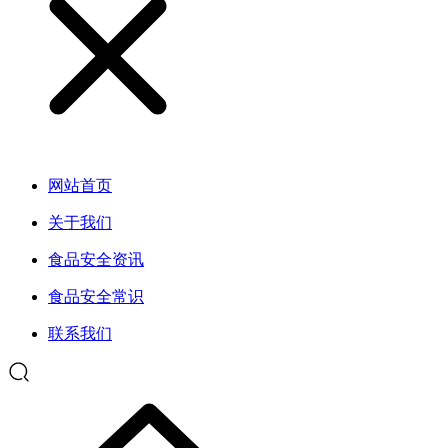
网站首页
关于我们
食品安全资讯
食品安全常识
联系我们