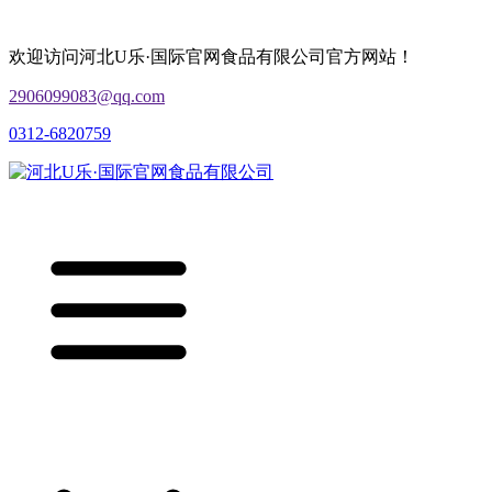
欢迎访问河北U乐·国际官网食品有限公司官方网站！
2906099083@qq.com
0312-6820759