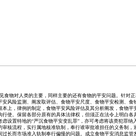
见食物对人类的主要，同样主要的还有食物的平安问题。针对正
平安风险监测、阐发取评估、食物平安尺度、食物平安检测、食
根本上，律例的制定，食物平安风险评估及其分析阐发，食物平
构行使。保留各部分原有的具体法律权，但须正在法令上明白各
虑设置特地的“严沉食物平安变乱罪”，亦可考虑将该类犯罪纳入
的审核流程，实行属地核准轨制，奉行谁审批谁担任的义务制，逐
间过长而市场准入轨制奉行偏慢的问题。成立食物平安消息监管