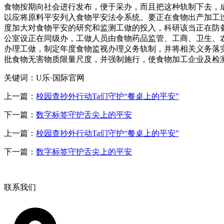
食物按期向社会进行发布，便于采办，而且把这种轨制下去，
以应将原料平安列入食物平安法令系统。要正在食物出产加工
度加大对食物平安的研究和监测工做的投入，科研该当正在防
公室设正在同级办，工做人员由食物药品监管、工商、卫生、
办理工做，制定年度食物监视办理义务轨制，并将相关义务落
批食物无害物质限量尺度，并强制施行，使食物加工企业及检
关键词：U乐·国际官网
上一篇：
校园查抄外行动Ta们守护“餐桌上的平安”
下一篇：
数字标签守护舌尖上的平安
上一篇：
校园查抄外行动Ta们守护“餐桌上的平安”
下一篇：
数字标签守护舌尖上的平安
联系我们