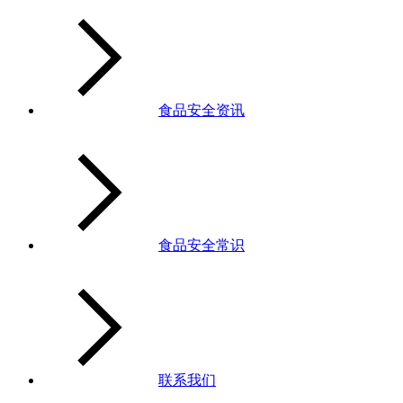
食品安全资讯
食品安全常识
联系我们