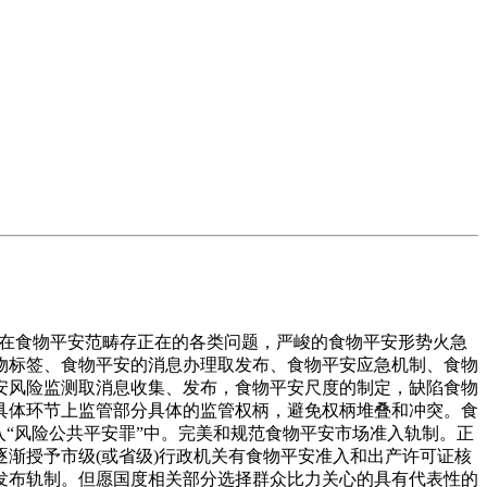
在食物平安范畴存正在的各类问题，严峻的食物平安形势火急
物标签、食物平安的消息办理取发布、食物平安应急机制、食物
安风险监测取消息收集、发布，食物平安尺度的制定，缺陷食物
具体环节上监管部分具体的监管权柄，避免权柄堆叠和冲突。食
“风险公共平安罪”中。完美和规范食物平安市场准入轨制。正
渐授予市级(或省级)行政机关有食物平安准入和出产许可证核
发布轨制。但愿国度相关部分选择群众比力关心的具有代表性的