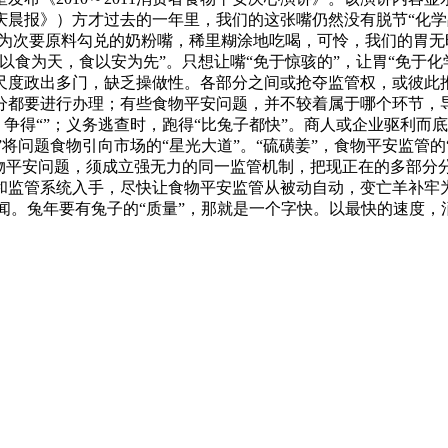
晨报》）方才过去的一年里，我们的这张嘴仍然没有脱节“化学品”
氰胺为次要原料勾兑的奶粉嘴，稀里糊涂地吃喝，可怜，我们的胃无
以食为天，食以安为先”。只想让嘴“免于惊骇的”，让胃“免于
尺度政出多门，缺乏操做性。各部分之间或抢夺监管权，或彼此
分都要进行办理；有些食物平安问题，并不较着属于哪个环节，
，争得“”；义务逃查时，跑得“比兔子都快”。商人或企业驱利
”将问题食物引向市场的“星光大道”。“硫磺姜”，食物平安监管
食物平安问题，须成立强无力的同一监管机制，把现正在的多部分
和监管系统入手，尽快让食物平安监管从被动自动，变亡羊补牢
不闻。兔年要有兔子的“质量”，那就是一个字快。以最快的速度