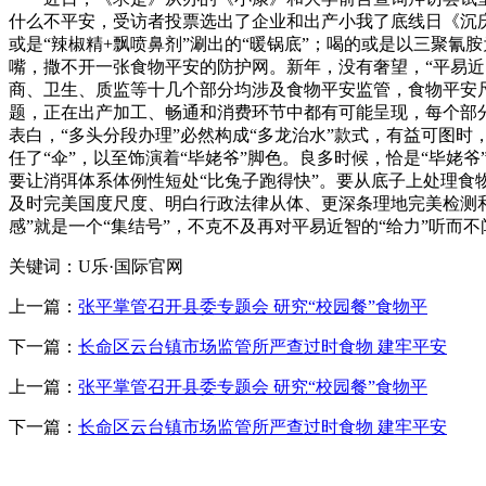
什么不平安，受访者投票选出了企业和出产小我了底线日《沉庆
或是“辣椒精+飘喷鼻剂”涮出的“暖锅底”；喝的或是以三聚
嘴，撒不开一张食物平安的防护网。新年，没有奢望，“平易近
商、卫生、质监等十几个部分均涉及食物平安监管，食物平安
题，正在出产加工、畅通和消费环节中都有可能呈现，每个部
表白，“多头分段办理”必然构成“多龙治水”款式，有益可图时
任了“伞”，以至饰演着“毕姥爷”脚色。良多时候，恰是“毕姥爷
要让消弭体系体例性短处“比兔子跑得快”。要从底子上处理
及时完美国度尺度、明白行政法律从体、更深条理地完美检测
感”就是一个“集结号”，不克不及再对平易近智的“给力”听而
关键词：U乐·国际官网
上一篇：
张平掌管召开县委专题会 研究“校园餐”食物平
下一篇：
长命区云台镇市场监管所严查过时食物 建牢平安
上一篇：
张平掌管召开县委专题会 研究“校园餐”食物平
下一篇：
长命区云台镇市场监管所严查过时食物 建牢平安