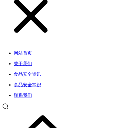
网站首页
关于我们
食品安全资讯
食品安全常识
联系我们