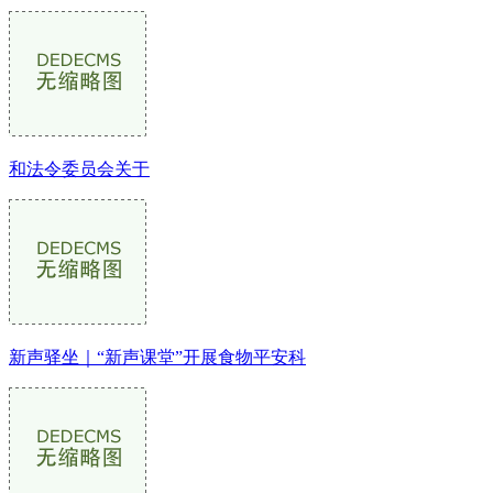
和法令委员会关于
新声驿坐｜“新声课堂”开展食物平安科