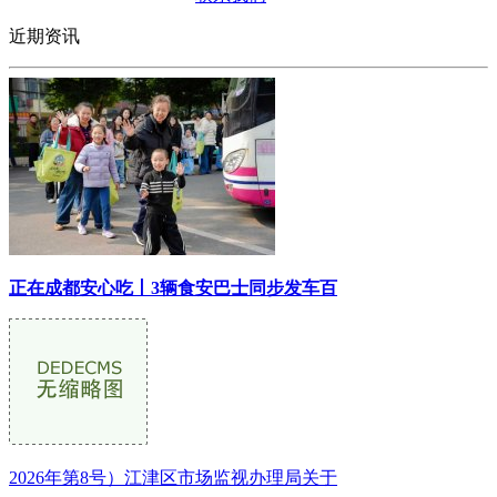
近期资讯
正在成都安心吃丨3辆食安巴士同步发车百
2026年第8号）江津区市场监视办理局关于