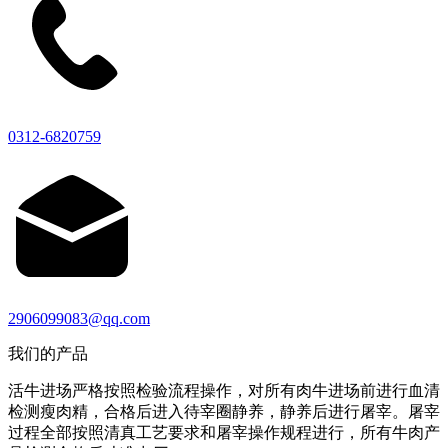
0312-6820759
2906099083@qq.com
我们的产品
活牛进场严格按照检验流程操作，对所有肉牛进场前进行血清
检测瘦肉精，合格后进入待宰圈静养，静养后进行屠宰。屠宰
过程全部按照清真工艺要求和屠宰操作规程进行，所有牛肉产