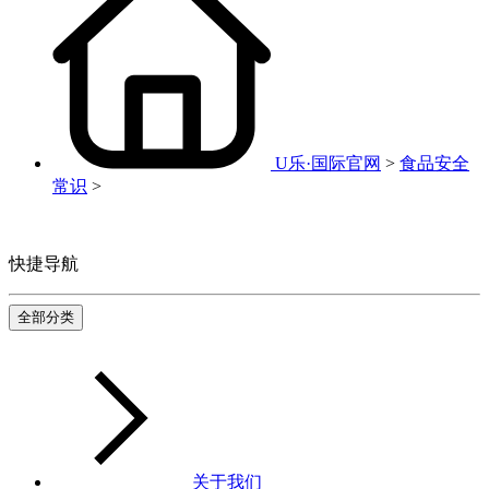
U乐·国际官网
>
食品安全
常识
>
快捷导航
全部分类
关于我们