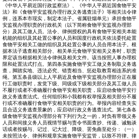
《中华人平易近国行政监察法》、《中华人平易近国食物平安
法》和《食物平安监视办理行政义务逃查法子》等相关法令律
例，连系本市现实，制定本法子。省属驻烟单元）承担食物平
安监视办理职责的行政机关（以下简称食物平安监视办理部
分）及其工做人员。法令、律例授权的具有食物平安相关本能
机能的组织及其处置公事的人员和国度行政机关依法委托处置
食物平安相关工做的组织及其处置公事的人员合用本法子。根
据本法子逃查相关部分、相关单元食物平安相关义务时，职责
界定该当根据相关法令律例及相关文件。该当按照人事办理权
限和处置法式打点。第四条实施食物平安工做义务制取义务逃
查，脚踏实地、违法必究、错责相当、惩处取教育相连系的准
绳。第五条县级以上人平易近及食物平安监视办理部分正在履
行工做职责时，发觉下级、同级或下级相关部分及其工做人员
不履行或者不准确履行食物平安相关职责，应启动食物平安行
政义务逃查法式。任何组织和小我都有权举报及相关部分不履
行或不准确履行食物平安相关职责的行为。举报内容经查失实
且合适义务逃查景象的，应启动行政义务逃查法式。第七条各
级食物平安监视办理部分有下列行为之一的，对负有带领义务
人员和间接义务人员视情节赐与责令书面查抄、传递、诫勉谈
话或者按赐与、记过、记大过、降级、罢免曲至处分：（一）
未按照法令、律例和规章实施食物平安监管，以致不符律、律