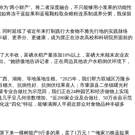
称为‘两小财产’。将二者深度融合，不只能够用小浆果的功能性
例如将冻干蓝靛果和蓝莓颗粒取杂粮粉连系制成养分粥，既保留
同时延续了省近年来打制践行大食物不雅先行地的实践脉络
丰硕、更养分、更健康，成为摆正在涉农高校和科研院所面前的
了大丰收，富硒水稻产量添加10%以上，富硒大米颠末农业农
检出。”她骄傲地告诉记者，正在周边其他农户水稻倒伏环境下，
、湖南、等地落地生根。“2025年，我们帮力双城区万隆乡
、谷穗大、抗病性好、抗倒伏结果喜人；市肇源县二坐镇曙光村
蔬菜专业合做社为示范田，我们正在24种园艺和经济做物上实现
几乎呈几何倍数增加。“近200家企业及合做社、50万余亩示范
化这“四化”特征，能够满脚人平易近群众对食物品种丰硕多
来一棵树能产9斤多的果，卖了1万元！”“俺家35株蓝靛果