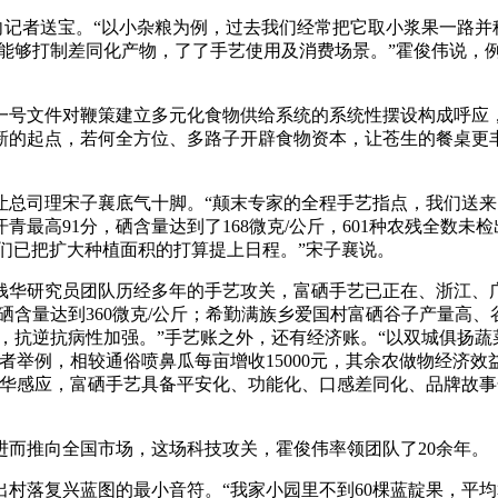
记者送宝。“以小杂粮为例，过去我们经常把它取小浆果一路并
且能够打制差同化产物，了了手艺使用及消费场景。”霍俊伟说，
号文件对鞭策建立多元化食物供给系统的系统性摆设构成呼应，
新的起点，若何全方位、多路子开辟食物资本，让苍生的餐桌更
总司理宋子襄底气十脚。“颠末专家的全程手艺指点，我们送来
最高91分，硒含量达到了168微克/公斤，601种农残全数未
我们已把扩大种植面积的打算提上日程。”宋子襄说。
研究员团队历经多年的手艺攻关，富硒手艺已正在、浙江、广西
，硒含量达到360微克/公斤；希勤满族乡爱国村富硒谷子产量高
天，抗逆抗病性加强。”手艺账之外，还有经济账。“以双城俱扬
举例，相较通俗喷鼻瓜每亩增收15000元，其余农做物经济效益
钱华感应，富硒手艺具备平安化、功能化、口感差同化、品牌故事
推向全国市场，这场科技攻关，霍俊伟率领团队了20余年。
复兴蓝图的最小音符。“我家小园里不到60棵蓝靛果，平均算下