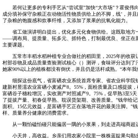
若何让更多的专利手艺从“尝试室”加快“大市场”？霍俊伟向
成分填补保守杂粮正在动物活性物质供给上的不脚，线’，并
了杂粮的饱腹感和炊事纤维，又添加了浆果的抗氧化能力。
省工做演讲明白提出，优化多元化食物供给。这既取地方一
——调布局、提质量、拓多元、抓特色，打制最优良、坐正在
主要课题。
五常市丰稻水稻种植专业合做社的稻田里，2025年的收获让
村部谷物及成品质量查验测试核心（）测评，食味评分达到了汗青
她家90%以上的植株都没有倒伏，并且仍是活杆成熟。“本年
细探这份底气，省富硒农业系统首席专家、省农业科学院钱华
建新村昱濡农业富硒小麦减产8。55%，面粉质量及口感提拔
富硒谷子穗粒增沉，实收测产对照减产9。75%，促早熟3至5
了提拔产量、初春促早熟、耽误货架期、改善质量。”钱华给记者
面积、15亿元效益，是富硒手艺正在落地开花的最美注脚。”
样、质量养分健康的消费需求。
从一颗怕磕怕碰只能偏居一隅的小浆果，到走进高端商超进而
小天井，高收益。乡亲们用农家小院里一株株蓝靛果勾勒出村落