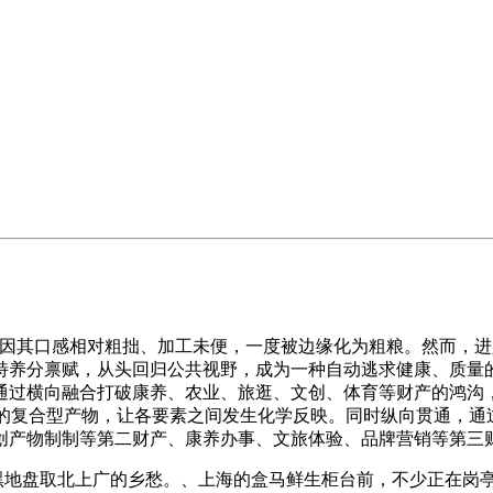
其口感相对粗拙、加工未便，一度被边缘化为粗粮。然而，进
特养分禀赋，从头回归公共视野，成为一种自动逃求健康、质量
过横向融合打破康养、农业、旅逛、文创、体育等财产的鸿沟，
”的复合型产物，让各要素之间发生化学反映。同时纵向贯通，通
创产物制制等第二财产、康养办事、文旅体验、品牌营销等第三
黑地盘取北上广的乡愁。、上海的盒马鲜生柜台前，不少正在岗