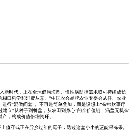
入新时代，正在全球健康海潮、慢性病防控需求取可持续成长
的糊口哲学和消费从意。”中国农会品牌农业专委会从任、农业
进行“混做间套”。不再是简单叠加，而是设想出“杂粮炊事疗
过建立“从种子到餐盘，从农田到身心”的全价值链，涵盖无机杂
财产，构成价值倍增闭环。
亭上值守或正在异乡过年的逛子，透过这盒小小的蓝靛果冻果。