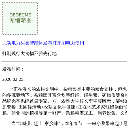
九功电力买卖智能体发布打开AI电力使用
打制践行大食物不雅先行地
发布时间：
2026-02-25
“正在漫长的农耕文明中，杂粮曾是主要的粮食支柱，但也因
的多沉驱动下，杂粮因其富含炊事纤维、维生素、矿物质等奇
品牌岗亭系统首席专家、八一农垦大学校长李翠霞暗示，能够通
愈套餐+田园轻活动+农耕文化手做课+正在地艺术家驻留创做
粮、药食同源植植等第一财产、杂粮精湛加工、康养设备、文
当“年味儿”赶上“家乡味”，本年春节，一串小浆果串起了