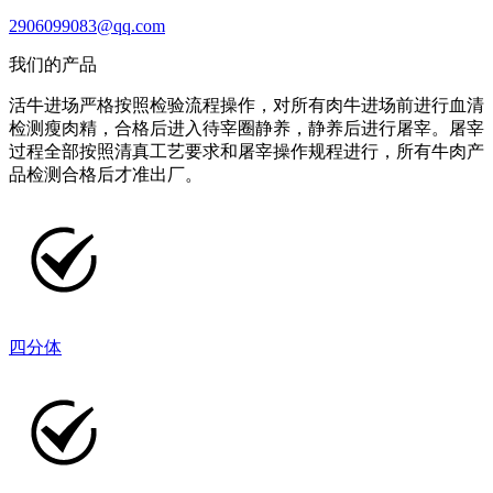
2906099083@qq.com
我们的产品
活牛进场严格按照检验流程操作，对所有肉牛进场前进行血清
检测瘦肉精，合格后进入待宰圈静养，静养后进行屠宰。屠宰
过程全部按照清真工艺要求和屠宰操作规程进行，所有牛肉产
品检测合格后才准出厂。
四分体