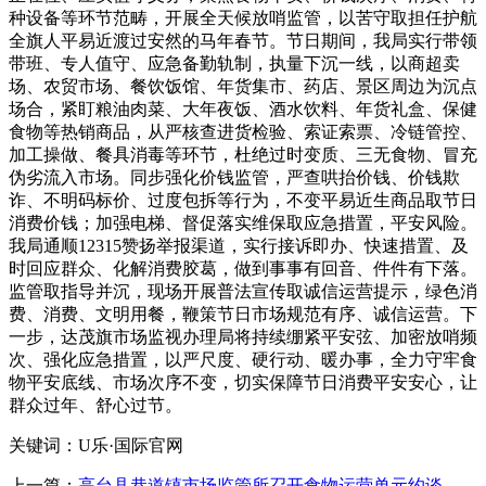
种设备等环节范畴，开展全天候放哨监管，以苦守取担任护航
全旗人平易近渡过安然的马年春节。节日期间，我局实行带领
带班、专人值守、应急备勤轨制，执量下沉一线，以商超卖
场、农贸市场、餐饮饭馆、年货集市、药店、景区周边为沉点
场合，紧盯粮油肉菜、大年夜饭、酒水饮料、年货礼盒、保健
食物等热销商品，从严核查进货检验、索证索票、冷链管控、
加工操做、餐具消毒等环节，杜绝过时变质、三无食物、冒充
伪劣流入市场。同步强化价钱监管，严查哄抬价钱、价钱欺
诈、不明码标价、过度包拆等行为，不变平易近生商品取节日
消费价钱；加强电梯、督促落实维保取应急措置，平安风险。
我局通顺12315赞扬举报渠道，实行接诉即办、快速措置、及
时回应群众、化解消费胶葛，做到事事有回音、件件有下落。
监管取指导并沉，现场开展普法宣传取诚信运营提示，绿色消
费、消费、文明用餐，鞭策节日市场规范有序、诚信运营。下
一步，达茂旗市场监视办理局将持续绷紧平安弦、加密放哨频
次、强化应急措置，以严尺度、硬行动、暖办事，全力守牢食
物平安底线、市场次序不变，切实保障节日消费平安安心，让
群众过年、舒心过节。
关键词：U乐·国际官网
上一篇：
高台县巷道镇市场监管所召开食物运营单元约谈