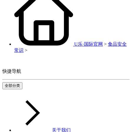
U乐·国际官网
>
食品安全
常识
>
快捷导航
全部分类
关于我们