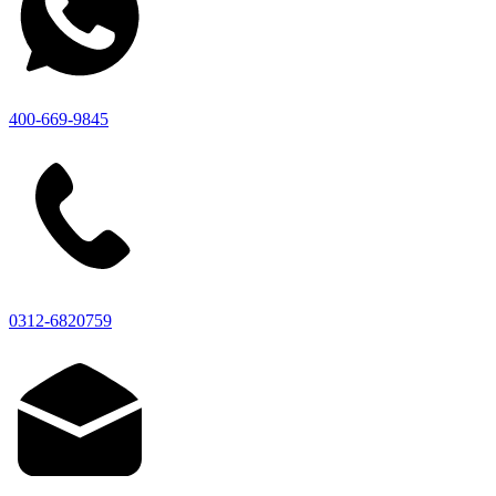
400-669-9845
0312-6820759