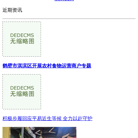
近期资讯
鹤壁市淇滨区开展农村食物运营商户专题
积极步履回应平易近生等候 全力以赴守护