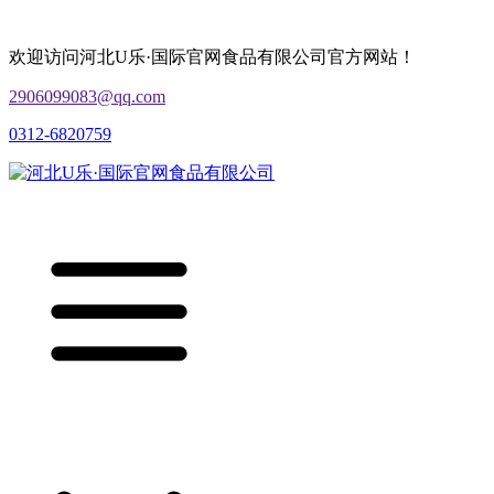
欢迎访问河北U乐·国际官网食品有限公司官方网站！
2906099083@qq.com
0312-6820759