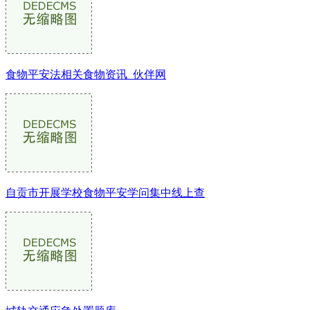
食物平安法相关食物资讯_伙伴网
自贡市开展学校食物平安学问集中线上查