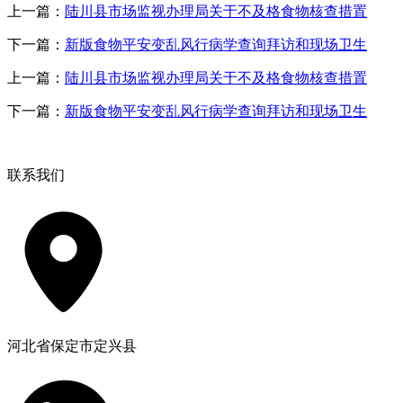
上一篇：
陆川县市场监视办理局关于不及格食物核查措置
下一篇：
新版食物平安变乱风行病学查询拜访和现场卫生
上一篇：
陆川县市场监视办理局关于不及格食物核查措置
下一篇：
新版食物平安变乱风行病学查询拜访和现场卫生
联系我们
河北省保定市定兴县