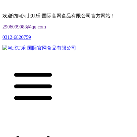
欢迎访问河北U乐·国际官网食品有限公司官方网站！
2906099083@qq.com
0312-6820759