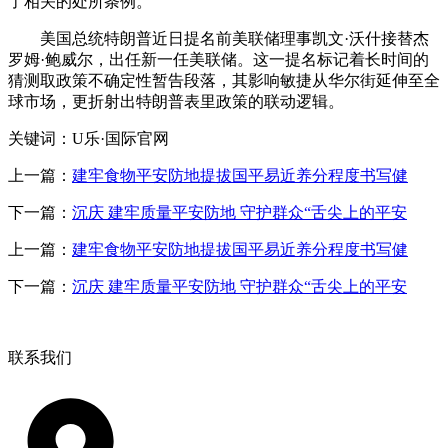
了相关的处所条例。
美国总统特朗普近日提名前美联储理事凯文·沃什接替杰
罗姆·鲍威尔，出任新一任美联储。这一提名标记着长时间的
猜测取政策不确定性暂告段落，其影响敏捷从华尔街延伸至全
球市场，更折射出特朗普表里政策的联动逻辑。
关键词：U乐·国际官网
上一篇：
建牢食物平安防地提拔国平易近养分程度书写健
下一篇：
沉庆 建牢质量平安防地 守护群众“舌尖上的平安
上一篇：
建牢食物平安防地提拔国平易近养分程度书写健
下一篇：
沉庆 建牢质量平安防地 守护群众“舌尖上的平安
联系我们