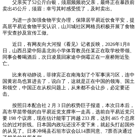
父亲买了52公斤白银，须眉频频劝父亲，最终正在暴跌前
卖出45公斤，须眉：幸亏其时感受慌了，及时卖出。
为进一步加强食物平安办理，保障居平易近饮食平安，提
高居平易近食物平安认识，山川城社区网格员积极开展了食物
平安查抄及宣传工做。
近日，有网友向大河报《看见》记者反映，2026年1月8
日，山西吕梁中阳县北街小学体育教员任某正在取学校带领、
同事会餐喝酒后，次日凌晨回家途中倒霉正在一座桥附近坠
亡。
比来有动静说，菲律宾正在南海划了个军事演习区，连中
国黄岩岛也算进去了，说白了，这就是正在中国的领海、国土
和领空，中国正在从权问题上，从来都不会让步，必定要还
击。
按照日本配合社 2 月 3 日的权势巨子报道，本次日本后，
高市早苗带领的自平易近党支撑率一走高，选前自平易近党只
要 198 个议席，现在估计能零丁跨越 233 席，达到 465 个总席
位的过对折线。日本国内政坛还没不变下来，就起头打起国外
的从见了。日本冲绳县石垣市议会以14票同意、7票否决通过