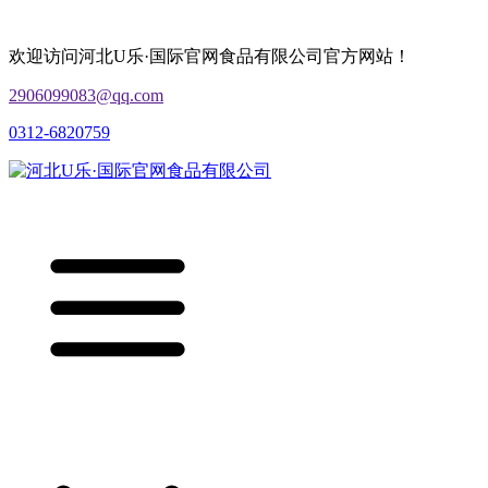
欢迎访问河北U乐·国际官网食品有限公司官方网站！
2906099083@qq.com
0312-6820759