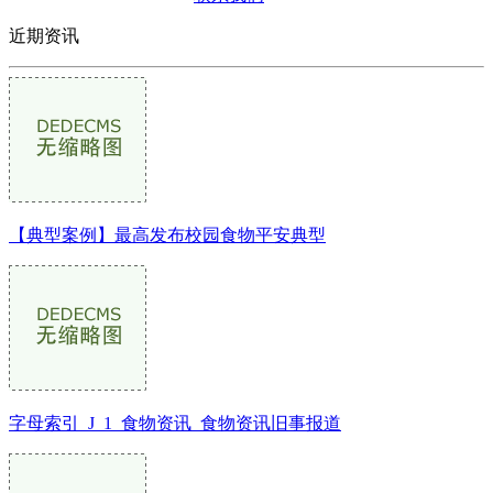
近期资讯
【典型案例】最高发布校园食物平安典型
字母索引_J_1_食物资讯_食物资讯旧事报道