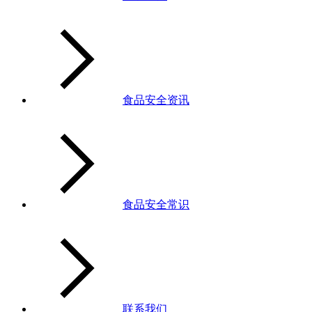
食品安全资讯
食品安全常识
联系我们