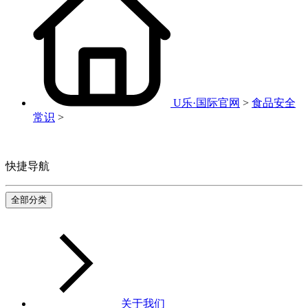
U乐·国际官网
>
食品安全
常识
>
快捷导航
全部分类
关于我们