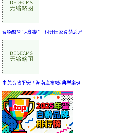
食物监管“大部制”：组开国家食药总局
事关食物平安！海南发布6起典型案例