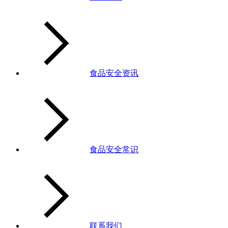
食品安全资讯
食品安全常识
联系我们