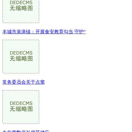
丰城市泉港镇：开展食安教育勾当 守护“
常务委员会关于点窜