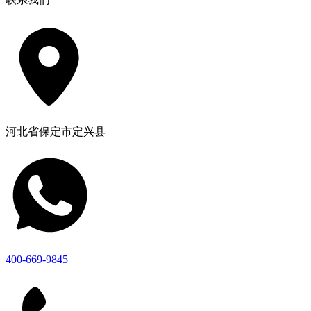
河北省保定市定兴县
400-669-9845