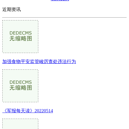
近期资讯
加强食物平安监管峻厉查处违法行为
《军报每天读》20220514