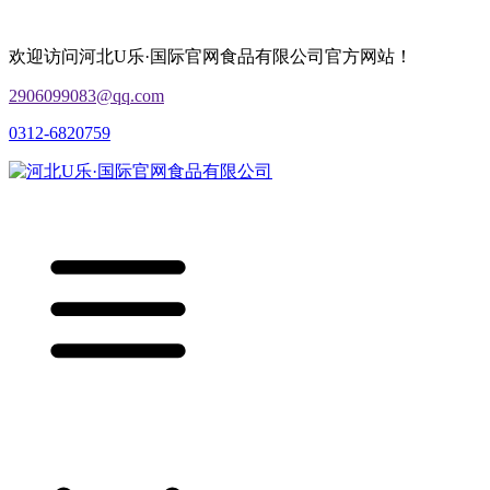
欢迎访问河北U乐·国际官网食品有限公司官方网站！
2906099083@qq.com
0312-6820759