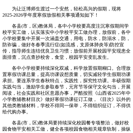
为让泛博师生渡过一个安然，轻松高兴的假期，现将
2025-2026学年度寒假放假相关事项通知如下！
各县(市，区)教体局，各中小学校要高度注沉寒假期间学
校平安工做，认实落实中小学校平安工做办理，放假前，各中
小学校要集中开展一次涵盖交通，用电，防水，防溺水，防，
防诈骗，做好冬春季流行症(如流感，支原体肺炎等)防控宣
传，指导师生连结优良卫生习惯；放假前开展校园平安现患全
面排查，沉点查抄校舍，食堂，校园平安变乱发生。
各中小学校要持续深化双减，科学放置假期糊口。合理放
置寒假功课总量，提高功课设想质量，切实减轻学生假期功课
承担。要连系学生春秋特点，实践性，探究性功课。丰硕假期
实践勾当，激励学生参取春节，元宵节等保守文化勾当，开展
阅读，社会实践和社区意愿办事，严酷按照《山西省2025年中
小学教辅教材目次》做好寒假功课征订工做，《目次》以外的
其他类教辅材料，学校不得同一保举，不得组织征订，不得供
给代购办事。
各县(市，区)教体局要持续深化校园餐专项整治，做好校
园食物平安相关工做，健全各项校园食物相关规章轨制，操纵