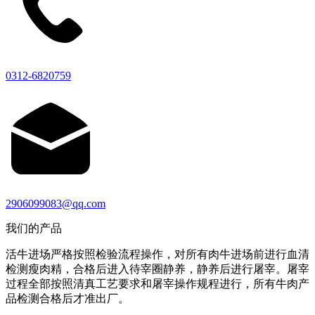
0312-6820759
2906099083@qq.com
我们的产品
活牛进场严格按照检验流程操作，对所有肉牛进场前进行血清
检测瘦肉精，合格后进入待宰圈静养，静养后进行屠宰。屠宰
过程全部按照清真工艺要求和屠宰操作规程进行，所有牛肉产
品检测合格后才准出厂。