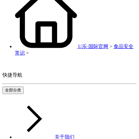
U乐·国际官网
>
食品安全
常识
>
快捷导航
全部分类
关于我们