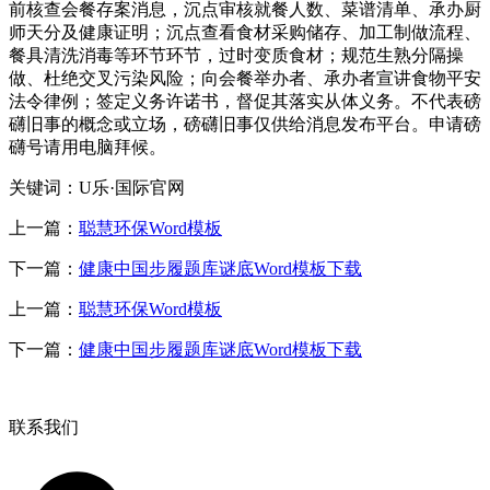
前核查会餐存案消息，沉点审核就餐人数、菜谱清单、承办厨
师天分及健康证明；沉点查看食材采购储存、加工制做流程、
餐具清洗消毒等环节环节，过时变质食材；规范生熟分隔操
做、杜绝交叉污染风险；向会餐举办者、承办者宣讲食物平安
法令律例；签定义务许诺书，督促其落实从体义务。不代表磅
礴旧事的概念或立场，磅礴旧事仅供给消息发布平台。申请磅
礴号请用电脑拜候。
关键词：U乐·国际官网
上一篇：
聪慧环保Word模板
下一篇：
健康中国步履题库谜底Word模板下载
上一篇：
聪慧环保Word模板
下一篇：
健康中国步履题库谜底Word模板下载
联系我们