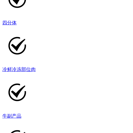
四分体
冷鲜冷冻部位肉
牛副产品