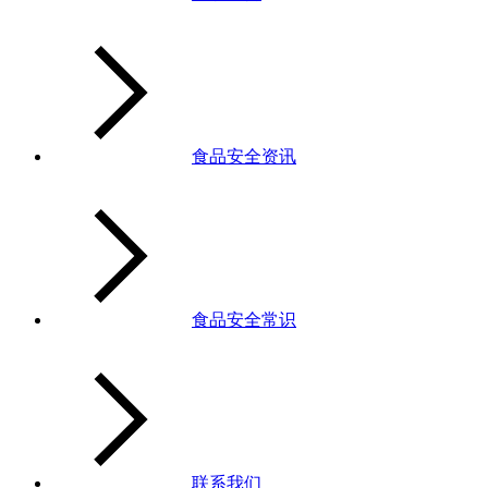
食品安全资讯
食品安全常识
联系我们