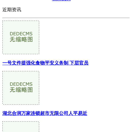
近期资讯
一号文件提强化食物平安义务制 下层官员
湖北合润万家连锁超市无限公司人平易近