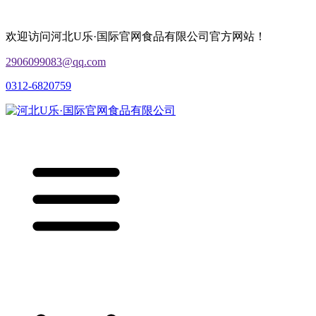
欢迎访问河北U乐·国际官网食品有限公司官方网站！
2906099083@qq.com
0312-6820759