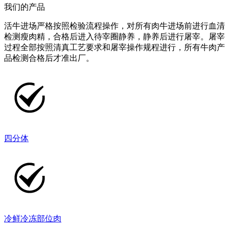
我们的产品
活牛进场严格按照检验流程操作，对所有肉牛进场前进行血清
检测瘦肉精，合格后进入待宰圈静养，静养后进行屠宰。屠宰
过程全部按照清真工艺要求和屠宰操作规程进行，所有牛肉产
品检测合格后才准出厂。
四分体
冷鲜冷冻部位肉