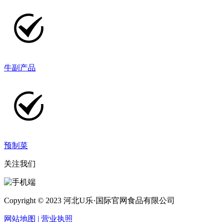
牛副产品
预制菜
关注我们
Copyright © 2023 河北U乐·国际官网食品有限公司
网站地图
| 营业执照