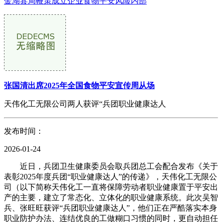
金湖县局鞭策成立企业食物平安风险内部
张国清出席2025年全国食物平安宣传周从场
天伟化工无限公司两人获评“兵团职业健康达人
发布时间：
2026-01-24
近日，兵团卫生健康委员会取兵团总工会配合发布《关于
表彰2025年度兵团“职业健康达人”的传递》，天伟化工无限公
司（以下简称天伟化工一直将保障劳动者职业健康置于平安出
产的主要，建立了常态化、立体化的职业健康系统。此次吴智
兵、张旺旺获评“兵团职业健康达人”，他们正在严酷落实本身
职业防护办法、连结优良的工做糊口习惯的同时，更自动担任