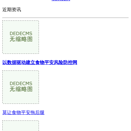
近期资讯
以数据驱动建立食物平安风险防控网
莫让食物平安拖后腿