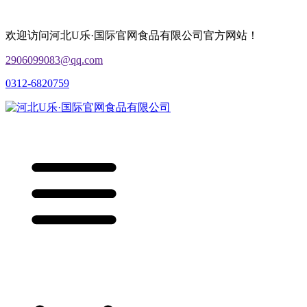
欢迎访问河北U乐·国际官网食品有限公司官方网站！
2906099083@qq.com
0312-6820759