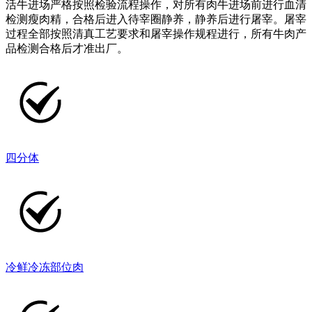
活牛进场严格按照检验流程操作，对所有肉牛进场前进行血清
检测瘦肉精，合格后进入待宰圈静养，静养后进行屠宰。屠宰
过程全部按照清真工艺要求和屠宰操作规程进行，所有牛肉产
品检测合格后才准出厂。
四分体
冷鲜冷冻部位肉