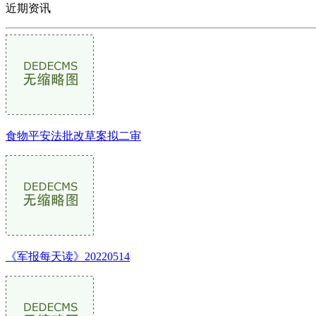
近期资讯
食物平安法批改草案拟二审
《军报每天读》20220514