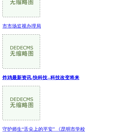
市市场监视办理局
炸鸡最新资讯-快科技--科技改变将来
守护师生“舌尖上的平安” 《昆明市学校