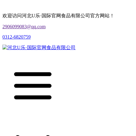
欢迎访问河北U乐·国际官网食品有限公司官方网站！
2906099083@qq.com
0312-6820759