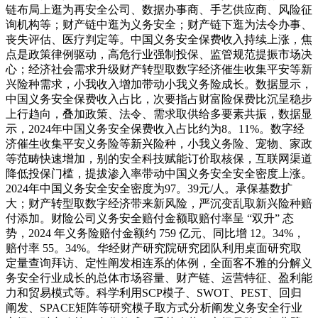
链布局上逛为再安全公司、数据办事商、手艺供应商、风险征
询机构等；财产链中逛为义务安全；财产链下逛为法令办事、
丧失评估、医疗判定等。中国义务安全保费收入持续上涨，焦
点是政策律例驱动，高危行业强制投保、监管规范提振市场决
心；经济社会需求升级财产转型取数字经济催生收集平安等新
兴险种需求，小我收入增加带动小我义务险成长。数据显示，
中国义务安全保费收入占比，次要指占财富险保费比沉呈稳步
上行趋向，叠加政策、法令、需求取供给多要素共振，数据显
示，2024年中国义务安全保费收入占比约为8。11%。数字经
济催生收集平安义务险等新兴险种，小我义务险、宠物、家政
等范畴快速增加，别的安全科技赋能订价取核保，互联网渠道
降低投保门槛，提拔渗入率带动中国义务安全安全密度上涨。
2024年中国义务安全安全密度为97。39元/人。承保基数扩
大；财产转型取数字经济带来新风险，严沉变乱取新兴险种赔
付添加。财险公司义务安全赔付金额取赔付率呈 “双升” 态
势，2024 年义务险赔付金额约 759 亿元、同比增 12。34%，
赔付率 55。34%。华经财产研究院研究团队利用桌面研究取
定量查询拜访、定性阐发相连系的体例，全面客不雅的分解义
务安全行业成长的总体市场容量、财产链、运营特征、盈利能
力和贸易模式等。科学利用SCP模子、SWOT、PEST、回归
阐发、SPACE矩阵等研究模子取方式分析阐发义务安全行业