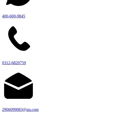
400-669-9845
0312-6820759
2906099083@qq.com