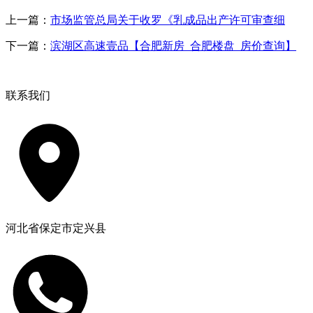
上一篇：
市场监管总局关于收罗《乳成品出产许可审查细
下一篇：
滨湖区高速壹品【合肥新房_合肥楼盘_房价查询】
联系我们
河北省保定市定兴县