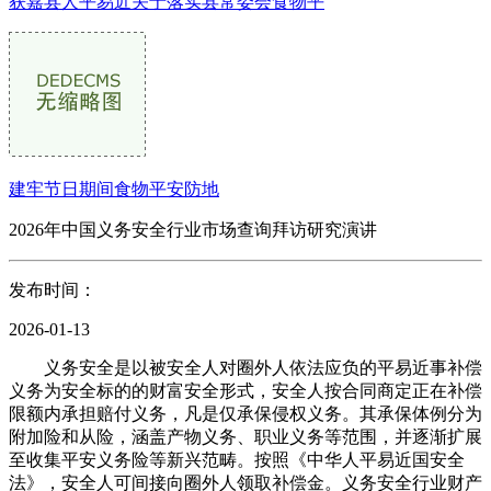
获嘉县人平易近关于落实县常委会食物平
建牢节日期间食物平安防地
2026年中国义务安全行业市场查询拜访研究演讲
发布时间：
2026-01-13
义务安全是以被安全人对圈外人依法应负的平易近事补偿
义务为安全标的的财富安全形式，安全人按合同商定正在补偿
限额内承担赔付义务，凡是仅承保侵权义务。其承保体例分为
附加险和从险，涵盖产物义务、职业义务等范围，并逐渐扩展
至收集平安义务险等新兴范畴。按照《中华人平易近国安全
法》，安全人可间接向圈外人领取补偿金。义务安全行业财产