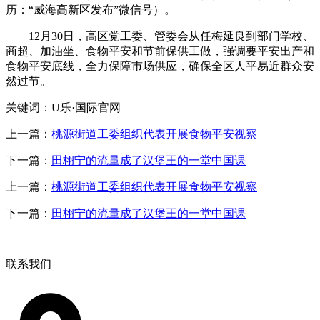
历：“威海高新区发布”微信号）。
12月30日，高区党工委、管委会从任梅延良到部门学校、
商超、加油坐、食物平安和节前保供工做，强调要平安出产和
食物平安底线，全力保障市场供应，确保全区人平易近群众安
然过节。
关键词：U乐·国际官网
上一篇：
桃源街道工委组织代表开展食物平安视察
下一篇：
田栩宁的流量成了汉堡王的一堂中国课
上一篇：
桃源街道工委组织代表开展食物平安视察
下一篇：
田栩宁的流量成了汉堡王的一堂中国课
联系我们