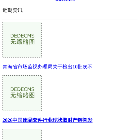
近期资讯
青海省市场监视办理局关于检出10批次不
2026中国床品套件行业现状取财产链阐发