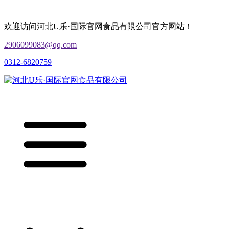
欢迎访问河北U乐·国际官网食品有限公司官方网站！
2906099083@qq.com
0312-6820759