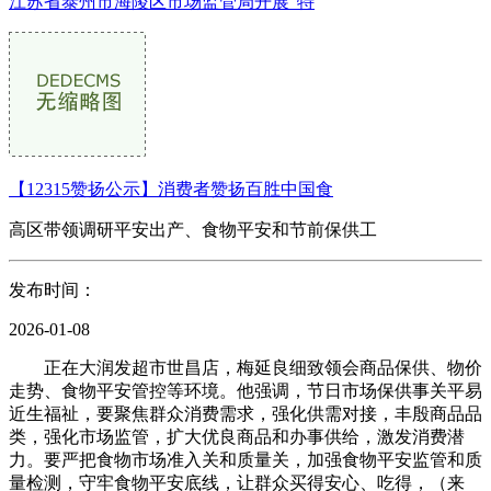
江苏省泰州市海陵区市场监管局开展“特
【12315赞扬公示】消费者赞扬百胜中国食
高区带领调研平安出产、食物平安和节前保供工
发布时间：
2026-01-08
正在大润发超市世昌店，梅延良细致领会商品保供、物价
走势、食物平安管控等环境。他强调，节日市场保供事关平易
近生福祉，要聚焦群众消费需求，强化供需对接，丰殷商品品
类，强化市场监管，扩大优良商品和办事供给，激发消费潜
力。要严把食物市场准入关和质量关，加强食物平安监管和质
量检测，守牢食物平安底线，让群众买得安心、吃得，（来