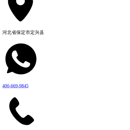
河北省保定市定兴县
400-669-9845