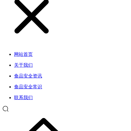
网站首页
关于我们
食品安全资讯
食品安全常识
联系我们