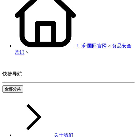
U乐·国际官网
>
食品安全
常识
>
快捷导航
全部分类
关于我们