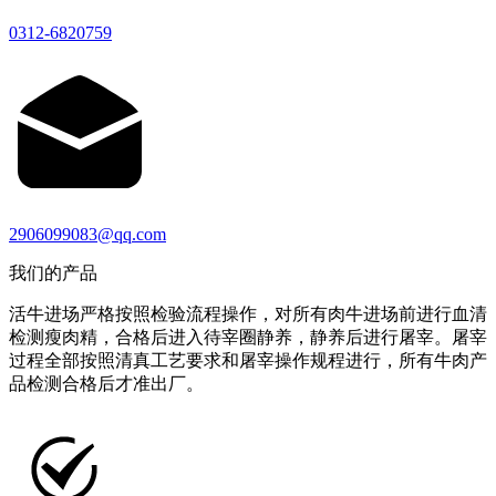
0312-6820759
2906099083@qq.com
我们的产品
活牛进场严格按照检验流程操作，对所有肉牛进场前进行血清
检测瘦肉精，合格后进入待宰圈静养，静养后进行屠宰。屠宰
过程全部按照清真工艺要求和屠宰操作规程进行，所有牛肉产
品检测合格后才准出厂。